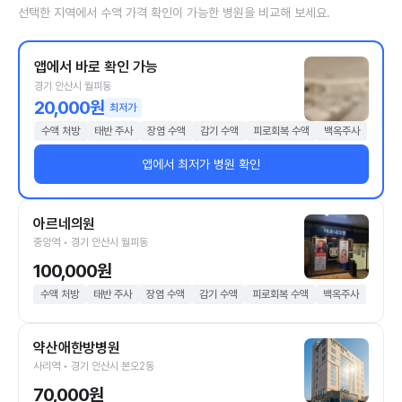
선택한 지역에서 수액 가격 확인이 가능한 병원을 비교해 보세요.
앱에서 바로 확인 가능
경기 안산시 월피동
20,000원
최저가
수액 처방
태반 주사
장염 수액
감기 수액
피로회복 수액
백옥주사
앱에서 최저가 병원 확인
아르네의원
중앙역 • 경기 안산시 월피동
100,000원
수액 처방
태반 주사
장염 수액
감기 수액
피로회복 수액
백옥주사
약산애한방병원
사리역 • 경기 안산시 본오2동
70,000원