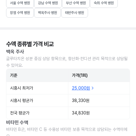
서울 수액 병원
강남 수액 병원
부산 수액 병원
숙취 수액 병원
장염 수액 병원
백옥주사 병원
태반주사 병원
수액 종류별 가격 비교
백옥 주사
글루타치온 성분 중심 상담 항목으로, 항산화·컨디션 관리 목적으로 상담될
수 있어요.
기준
가격(1회)
시흥시 최저가
25,000원
시흥시 평균가
38,330원
전국 평균가
34,830원
비타민 수액
비타민 B군, 비타민 C 등 수용성 비타민 보충 목적으로 상담되는 수액이에