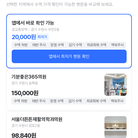
선택한 지역에서 수액 가격 확인이 가능한 병원을 비교해 보세요.
앱에서 바로 확인 가능
광교중앙역 • 경기 수원시 우만2동
20,000원
최저가
수액 처방
태반 주사
장염 수액
감기 수액
피로회복 수액
백옥주사
앱에서 최저가 병원 확인
기분좋은365의원
경기 수원시 송죽동
150,000원
수액 처방
태반 주사
장염 수액
감기 수액
피로회복 수액
백옥주사
서울더튼튼재활의학과의원
경기 수원시 망포2동
98,840원