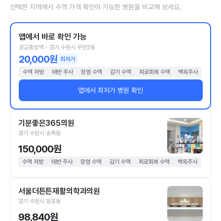
선택한 지역에서 수액 가격 확인이 가능한 병원을 비교해 보세요.
앱에서 바로 확인 가능
광교중앙역 • 경기 수원시 우만2동
20,000원
최저가
수액 처방
태반 주사
장염 수액
감기 수액
피로회복 수액
백옥주사
앱에서 최저가 병원 확인
기분좋은365의원
경기 수원시 송죽동
150,000원
수액 처방
태반 주사
장염 수액
감기 수액
피로회복 수액
백옥주사
서울더튼튼재활의학과의원
경기 수원시 망포동
98,840원