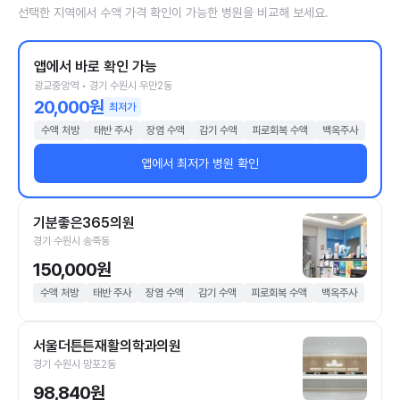
선택한 지역에서 수액 가격 확인이 가능한 병원을 비교해 보세요.
앱에서 바로 확인 가능
광교중앙역 • 경기 수원시 우만2동
20,000원
최저가
수액 처방
태반 주사
장염 수액
감기 수액
피로회복 수액
백옥주사
앱에서 최저가 병원 확인
기분좋은365의원
경기 수원시 송죽동
150,000원
수액 처방
태반 주사
장염 수액
감기 수액
피로회복 수액
백옥주사
서울더튼튼재활의학과의원
경기 수원시 망포2동
98,840원