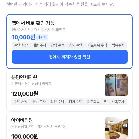
선택한 지역에서 수액 가격 확인이 가능한 병원을 비교해 보세요.
앱에서 바로 확인 가능
단대오거리역 • 경기 성남시 상대원1동
10,000원
최저가
수액 처방
태반 주사
장염 수액
감기 수액
피로회복 수액
백옥주사
앱에서 최저가 병원 확인
분당연세의원
미금역 • 경기 성남시 금곡동
120,000원
수액 처방
태반 주사
장염 수액
감기 수액
피로회복 수액
백옥주사
아이비의원
남한산성입구역 • 경기 성남시 금광2동
100,000원