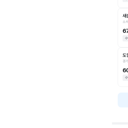
새
소새
6
수
도
경기
6
수