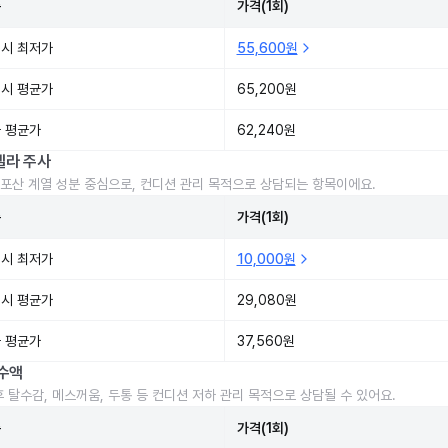
준
가격(1회)
시 최저가
55,600원
시 평균가
65,200원
 평균가
62,240원
렐라 주사
포산 계열 성분 중심으로, 컨디션 관리 목적으로 상담되는 항목이에요.
준
가격(1회)
시 최저가
10,000원
시 평균가
29,080원
 평균가
37,560원
수액
후 탈수감, 메스꺼움, 두통 등 컨디션 저하 관리 목적으로 상담될 수 있어요.
준
가격(1회)