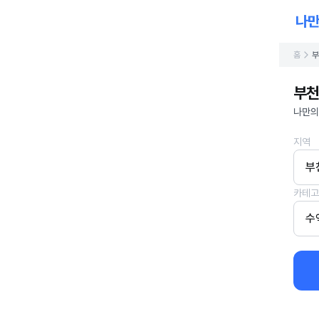
홈
부
부천
나만의
지역
부
카테고
수