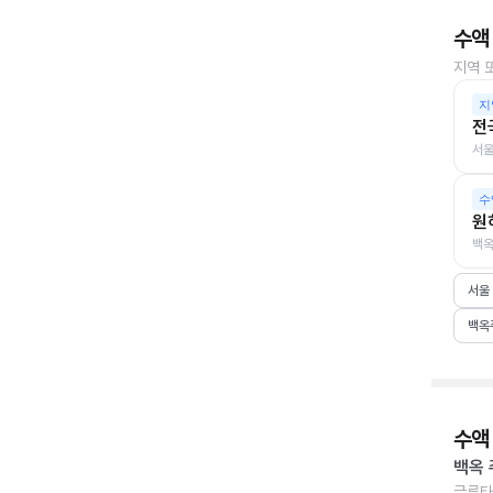
수액
지역 
지
전
서울
수
원
백옥
서울
백옥
수액
백옥 
글루타