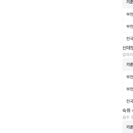
기
부천
부천
전국
신데
알파리
기
부천
부천
전국
숙취 
음주 
기