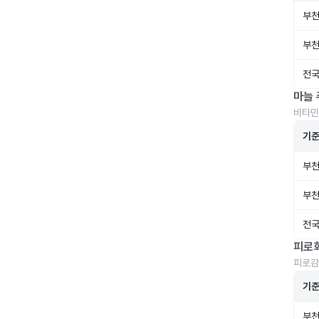
부천
부천
전국
마늘 
비타민
기
부천
부천
전국
피로
피로감
기
부천