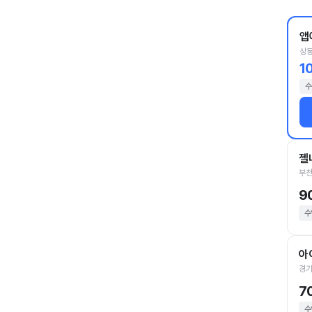
앱
상동
1
수
젤
부천
9
수
아
경기
7
수