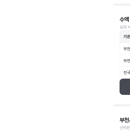
수액
실제 
기
부천
부천
전국
부천
선택한