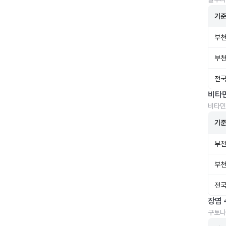
기
부천
부천
전국
비타
비타민
기
부천
부천
전국
장염 
구토나