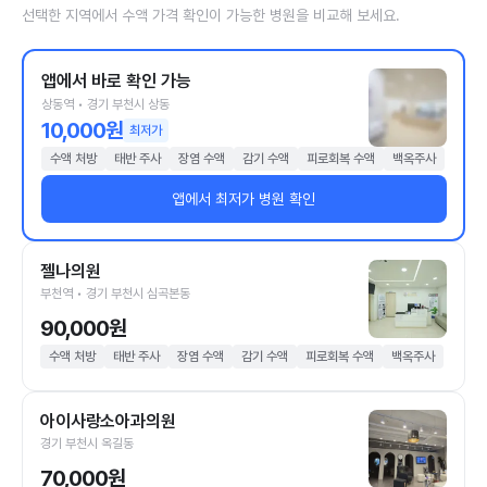
선택한 지역에서 수액 가격 확인이 가능한 병원을 비교해 보세요.
앱에서 바로 확인 가능
상동역 • 경기 부천시 상동
10,000원
최저가
수액 처방
태반 주사
장염 수액
감기 수액
피로회복 수액
백옥주사
앱에서 최저가 병원 확인
젤나의원
부천역 • 경기 부천시 심곡본동
90,000원
수액 처방
태반 주사
장염 수액
감기 수액
피로회복 수액
백옥주사
아이사랑소아과의원
경기 부천시 옥길동
70,000원