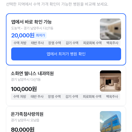
선택한 지역에서 수액 가격 확인이 가능한 병원을 비교해 보세요.
앱에서 바로 확인 가능
도농역 • 경기 남양주시 다산1동
20,000원
최저가
수액 처방
태반 주사
장염 수액
감기 수액
피로회복 수액
백옥주사
앱에서 최저가 병원 확인
소화연 웰니스 내과의원
경기 남양주시 다산1동
100,000원
수액 처방
태반 주사
장염 수액
감기 수액
피로회복 수액
백옥주사
온가족참사랑의원
경기 남양주시 오남읍
80,000원