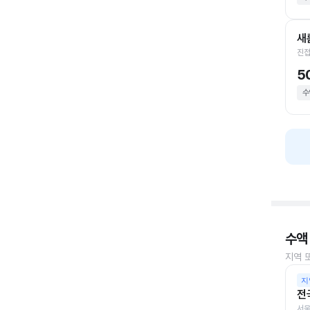
새
진접
5
수
수액
지역 
지
전
서울