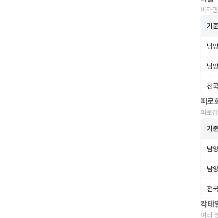
비타민
기
남양
남양
전국
피로
피로감
기
남양
남양
전국
칵테
여러 