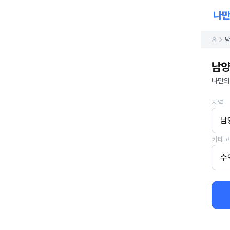
홈
남
남양
나만의
지역
남
카테고
수