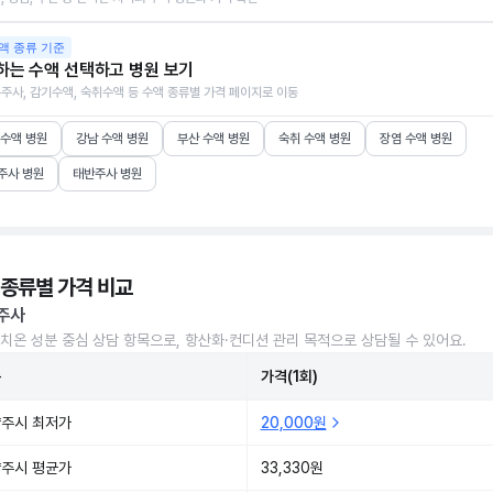
액 종류 기준
하는 수액 선택하고 병원 보기
주사, 감기수액, 숙취수액 등 수액 종류별 가격 페이지로 이동
 수액 병원
강남 수액 병원
부산 수액 병원
숙취 수액 병원
장염 수액 병원
주사 병원
태반주사 병원
 종류별 가격 비교
주사
치온 성분 중심 상담 항목으로, 항산화·컨디션 관리 목적으로 상담될 수 있어요.
준
가격(1회)
주시 최저가
20,000원
주시 평균가
33,330원