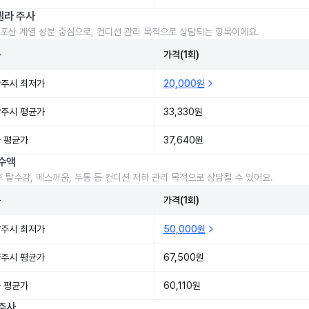
렐라 주사
포산 계열 성분 중심으로, 컨디션 관리 목적으로 상담되는 항목이에요.
준
가격(1회)
주시 최저가
20,000원
주시 평균가
33,330원
 평균가
37,640원
수액
후 탈수감, 메스꺼움, 두통 등 컨디션 저하 관리 목적으로 상담될 수 있어요.
준
가격(1회)
주시 최저가
50,000원
주시 평균가
67,500원
 평균가
60,110원
주사