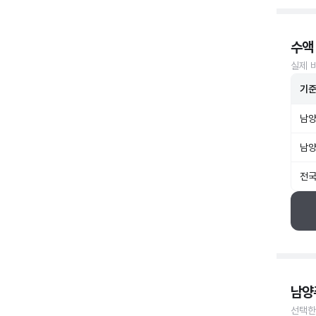
수액
실제 
기
남양
남양
전국
남양
선택한