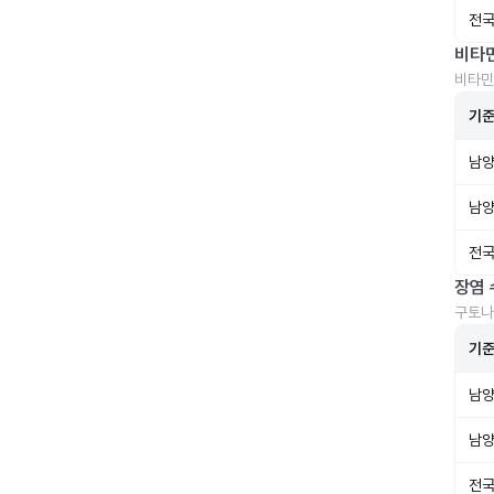
전국
비타
비타민
기
남양
남양
전국
장염 
구토나
기
남양
남양
전국