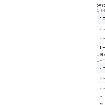
신데
알파리
기
남양
남양
전국
숙취 
음주 
기
남양
남양
전국
마늘 