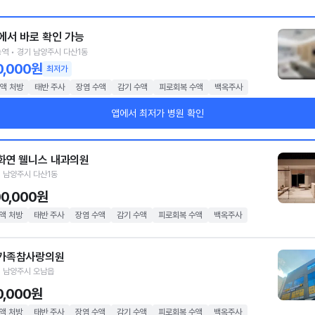
에서 바로 확인 가능
역 • 경기 남양주시 다산1동
0,000원
최저가
액 처방
태반 주사
장염 수액
감기 수액
피로회복 수액
백옥주사
앱에서 최저가 병원 확인
화연 웰니스 내과의원
 남양주시 다산1동
00,000원
액 처방
태반 주사
장염 수액
감기 수액
피로회복 수액
백옥주사
가족참사랑의원
 남양주시 오남읍
0,000원
액 처방
태반 주사
장염 수액
감기 수액
피로회복 수액
백옥주사