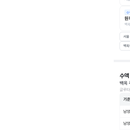
수
원
백옥
서울
백옥
수액
백옥 
글루타
기
남양
남양