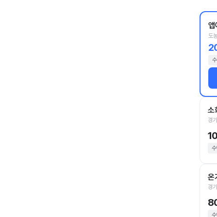
앱
도농
2
수
소
경기
1
수
온
경기
8
수