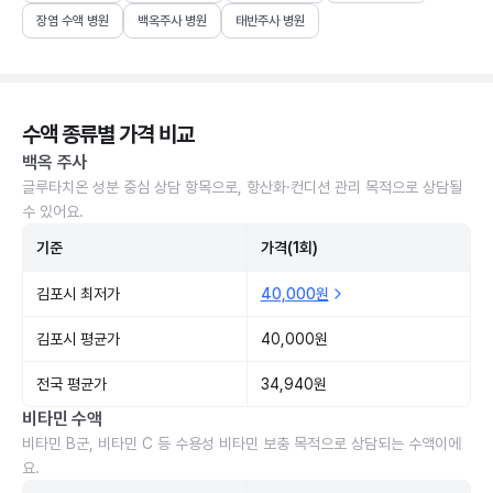
장염 수액 병원
백옥주사 병원
태반주사 병원
수액 종류별 가격 비교
백옥 주사
글루타치온 성분 중심 상담 항목으로, 항산화·컨디션 관리 목적으로 상담될
수 있어요.
기준
가격(1회)
김포시 최저가
40,000원
김포시 평균가
40,000원
전국 평균가
34,940원
비타민 수액
비타민 B군, 비타민 C 등 수용성 비타민 보충 목적으로 상담되는 수액이에
요.