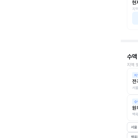
현
지역
수액
지역 
지
전
서울
수
원
백옥
서울
백옥