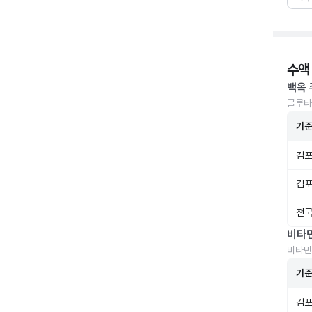
수액
백옥 
글루타
기
김포
김포
전국
비타
비타민
기
김포