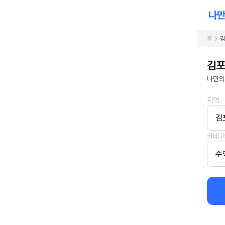
홈
김
김포
나만의
지역
김
카테고
수