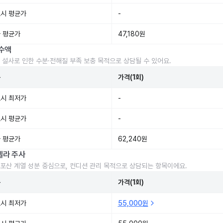
시 평균가
-
 평균가
47,180원
수액
 설사로 인한 수분·전해질 부족 보충 목적으로 상담될 수 있어요.
준
가격(1회)
시 최저가
-
시 평균가
-
 평균가
62,240원
렐라 주사
포산 계열 성분 중심으로, 컨디션 관리 목적으로 상담되는 항목이에요.
준
가격(1회)
시 최저가
55,000원