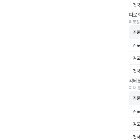
전국
피로
피로감
기
김포
김포
전국
칵테
여러 
기
김포
김포
전국