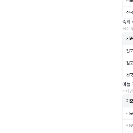
김포
전국
숙취 
음주 
기
김포
김포
전국
마늘 
비타민
기
김포
김포