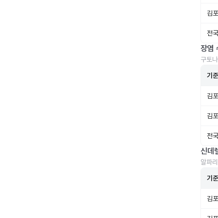
김포
전국
장염 
구토나
기
김포
김포
전국
신데
알파리
기
김포