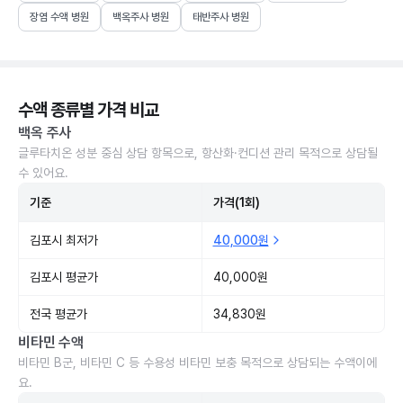
장염 수액 병원
백옥주사 병원
태반주사 병원
수액 종류별 가격 비교
백옥 주사
글루타치온 성분 중심 상담 항목으로, 항산화·컨디션 관리 목적으로 상담될
수 있어요.
기준
가격(1회)
김포시 최저가
40,000원
김포시 평균가
40,000원
전국 평균가
34,830원
비타민 수액
비타민 B군, 비타민 C 등 수용성 비타민 보충 목적으로 상담되는 수액이에
요.