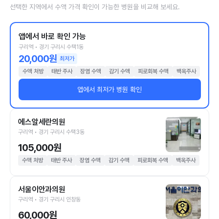
선택한 지역에서 수액 가격 확인이 가능한 병원을 비교해 보세요.
앱에서 바로 확인 가능
구리역 • 경기 구리시 수택1동
20,000원
최저가
수액 처방
태반 주사
장염 수액
감기 수액
피로회복 수액
백옥주사
앱에서 최저가 병원 확인
에스알세란의원
구리역 • 경기 구리시 수택3동
105,000원
수액 처방
태반 주사
장염 수액
감기 수액
피로회복 수액
백옥주사
서울이안과의원
구리역 • 경기 구리시 인창동
60,000원