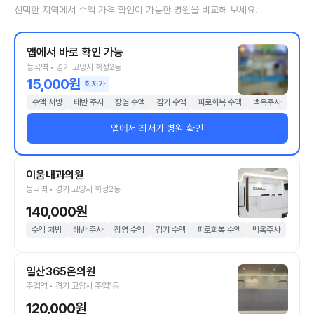
선택한 지역에서 수액 가격 확인이 가능한 병원을 비교해 보세요.
앱에서 바로 확인 가능
능곡역 • 경기 고양시 화정2동
15,000원
최저가
수액 처방
태반 주사
장염 수액
감기 수액
피로회복 수액
백옥주사
앱에서 최저가 병원 확인
이움내과의원
능곡역 • 경기 고양시 화정2동
140,000원
수액 처방
태반 주사
장염 수액
감기 수액
피로회복 수액
백옥주사
일산365온의원
주엽역 • 경기 고양시 주엽1동
120,000원