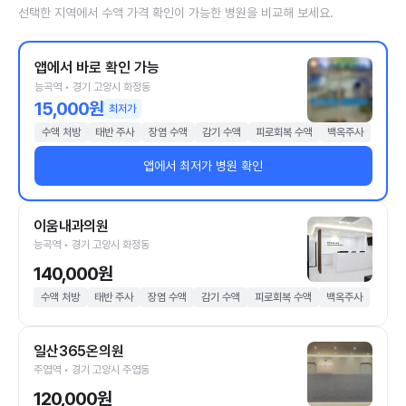
선택한 지역에서 수액 가격 확인이 가능한 병원을 비교해 보세요.
앱에서 바로 확인 가능
능곡역 • 경기 고양시 화정동
15,000원
최저가
수액 처방
태반 주사
장염 수액
감기 수액
피로회복 수액
백옥주사
앱에서 최저가 병원 확인
이움내과의원
능곡역 • 경기 고양시 화정동
140,000원
수액 처방
태반 주사
장염 수액
감기 수액
피로회복 수액
백옥주사
일산365온의원
주엽역 • 경기 고양시 주엽동
120,000원