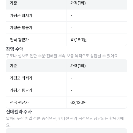
기준
가격(1회)
가평군 최저가
-
가평군 평균가
-
전국 평균가
47,180원
장염 수액
구토나 설사로 인한 수분·전해질 부족 보충 목적으로 상담될 수 있어요.
기준
가격(1회)
가평군 최저가
-
가평군 평균가
-
전국 평균가
62,120원
신데렐라 주사
알파리포산 계열 성분 중심으로, 컨디션 관리 목적으로 상담되는 항목이에
요.