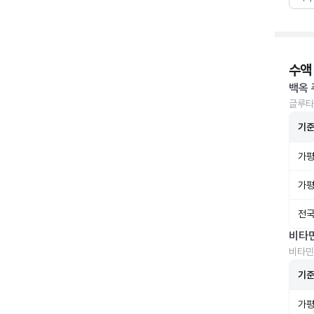
수액
백옥 
글루타
기
가평
가평
전국
비타
비타민
기
가평