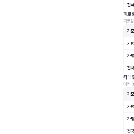
전국
피로
피로감
기
가평
가평
전국
칵테
여러 
기
가평
가평
전국