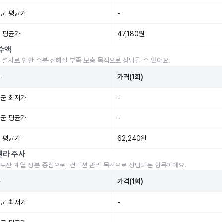
군 평균가
-
 평균가
47,180원
수액
 설사로 인한 수분·전해질 부족 보충 목적으로 상담될 수 있어요.
준
가격(1회)
군 최저가
-
군 평균가
-
 평균가
62,240원
렐라 주사
포산 계열 성분 중심으로, 컨디션 관리 목적으로 상담되는 항목이에요.
준
가격(1회)
군 최저가
-