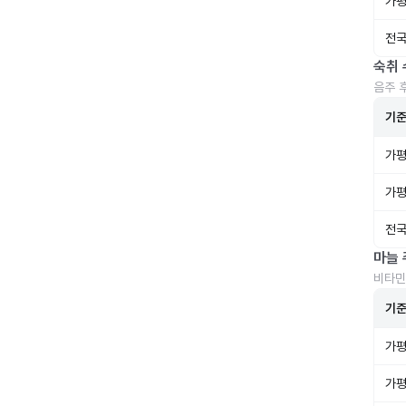
가평
전국
숙취 
음주 
기
가평
가평
전국
마늘 
비타민
기
가평
가평