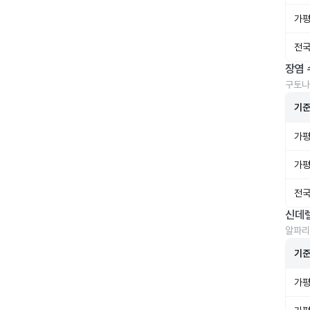
가평
전국
장염 
구토나
기
가평
가평
전국
신데
알파리
기
가평