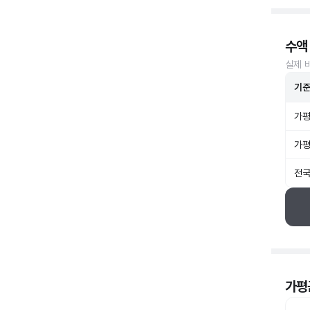
수액
실제 
기
가평
가평
전국
가평