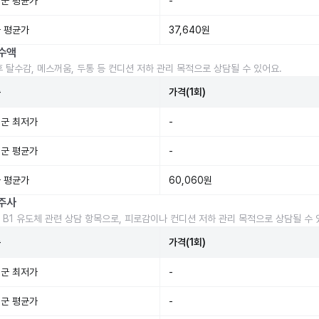
군 평균가
-
 평균가
37,640원
수액
후 탈수감, 메스꺼움, 두통 등 컨디션 저하 관리 목적으로 상담될 수 있어요.
준
가격(1회)
군 최저가
-
군 평균가
-
 평균가
60,060원
주사
 B1 유도체 관련 상담 항목으로, 피로감이나 컨디션 저하 관리 목적으로 상담될 수 
준
가격(1회)
군 최저가
-
군 평균가
-