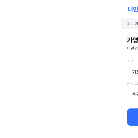
홈
가
가평
나만의
지역
가
카테고
수