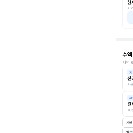
현
지역
수액
지역 
지
전
서울
수
원
백옥
서울
백옥