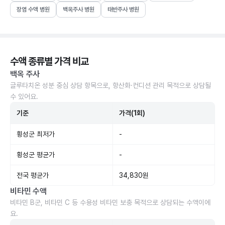
장염 수액 병원
백옥주사 병원
태반주사 병원
수액 종류별 가격 비교
백옥 주사
글루타치온 성분 중심 상담 항목으로, 항산화·컨디션 관리 목적으로 상담될
수 있어요.
기준
가격(1회)
횡성군 최저가
-
횡성군 평균가
-
전국 평균가
34,830원
비타민 수액
비타민 B군, 비타민 C 등 수용성 비타민 보충 목적으로 상담되는 수액이에
요.