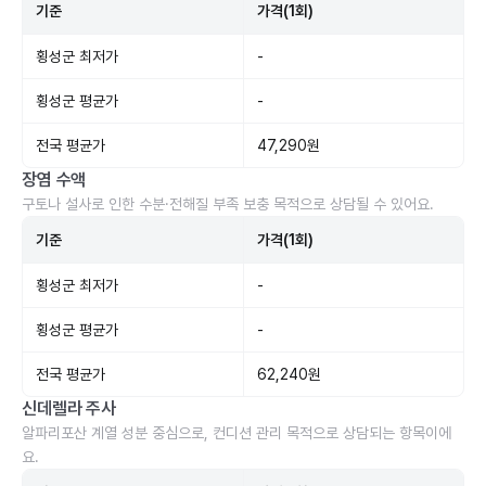
기준
가격(1회)
횡성군 최저가
-
횡성군 평균가
-
전국 평균가
47,290원
장염 수액
구토나 설사로 인한 수분·전해질 부족 보충 목적으로 상담될 수 있어요.
기준
가격(1회)
횡성군 최저가
-
횡성군 평균가
-
전국 평균가
62,240원
신데렐라 주사
알파리포산 계열 성분 중심으로, 컨디션 관리 목적으로 상담되는 항목이에
요.