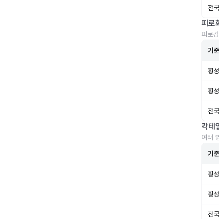
전국
피로
피로감
기
횡성
횡성
전국
칵테
여러 
기
횡성
횡성
전국