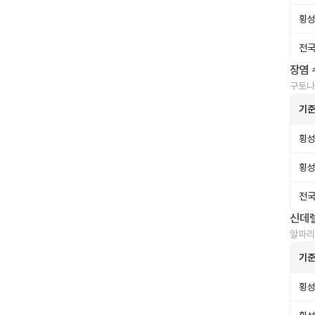
횡성
전국
장염 
구토나
기
횡성
횡성
전국
신데
알파리
기
횡성