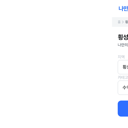
홈
횡
횡성
나만의
지역
횡
카테고
수