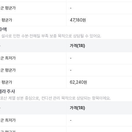
군 평균가
-
 평균가
47,180원
수액
 설사로 인한 수분·전해질 부족 보충 목적으로 상담될 수 있어요.
준
가격(1회)
군 최저가
-
군 평균가
-
 평균가
62,240원
렐라 주사
포산 계열 성분 중심으로, 컨디션 관리 목적으로 상담되는 항목이에요.
준
가격(1회)
군 최저가
-