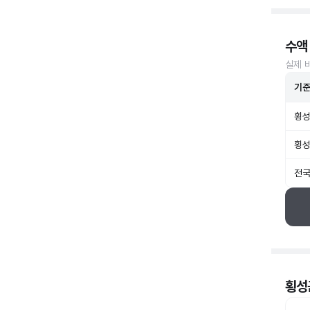
수액
실제 
기
횡성
횡성
전국
횡성