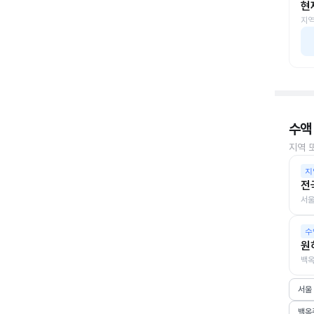
현
지역
수액
지역 
지
전
서울
수
원
백옥
서울
백옥