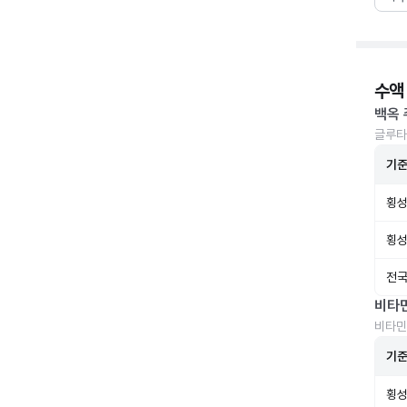
수액
백옥 
글루타
기
횡성
횡성
전국
비타
비타민
기
횡성