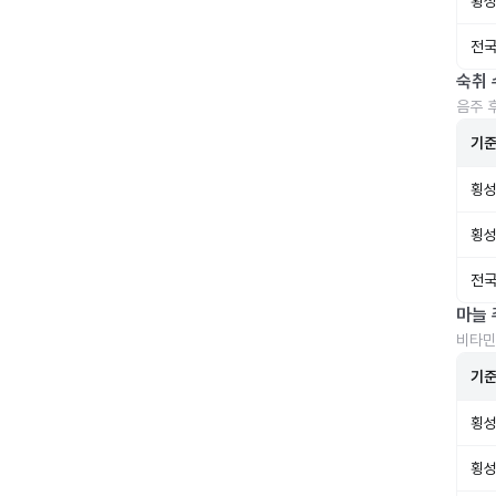
횡성
전국
숙취 
음주 
기
횡성
횡성
전국
마늘 
비타민
기
횡성
횡성