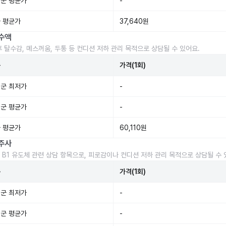
군 평균가
-
 평균가
37,640원
수액
후 탈수감, 메스꺼움, 두통 등 컨디션 저하 관리 목적으로 상담될 수 있어요.
준
가격(1회)
군 최저가
-
군 평균가
-
 평균가
60,110원
주사
 B1 유도체 관련 상담 항목으로, 피로감이나 컨디션 저하 관리 목적으로 상담될 수 
준
가격(1회)
군 최저가
-
군 평균가
-