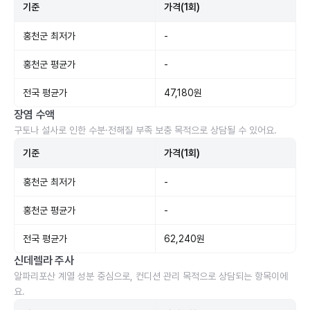
기준
가격(1회)
홍천군 최저가
-
홍천군 평균가
-
전국 평균가
47,180원
장염 수액
구토나 설사로 인한 수분·전해질 부족 보충 목적으로 상담될 수 있어요.
기준
가격(1회)
홍천군 최저가
-
홍천군 평균가
-
전국 평균가
62,240원
신데렐라 주사
알파리포산 계열 성분 중심으로, 컨디션 관리 목적으로 상담되는 항목이에
요.