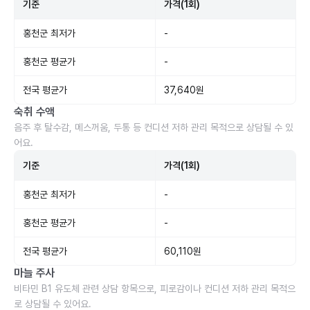
기준
가격(1회)
홍천군 최저가
-
홍천군 평균가
-
전국 평균가
37,640원
숙취 수액
음주 후 탈수감, 메스꺼움, 두통 등 컨디션 저하 관리 목적으로 상담될 수 있
어요.
기준
가격(1회)
홍천군 최저가
-
홍천군 평균가
-
전국 평균가
60,110원
마늘 주사
비타민 B1 유도체 관련 상담 항목으로, 피로감이나 컨디션 저하 관리 목적으
로 상담될 수 있어요.