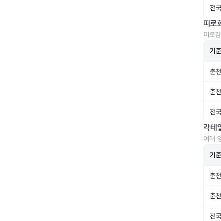
전국
피로
피로감
기
춘천
춘천
전국
칵테
여러 
기
춘천
춘천
전국