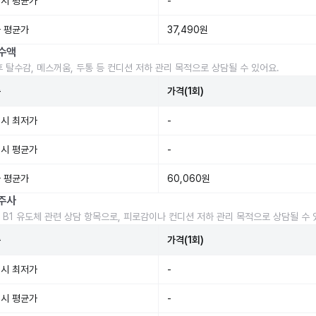
시 평균가
-
 평균가
37,490원
수액
후 탈수감, 메스꺼움, 두통 등 컨디션 저하 관리 목적으로 상담될 수 있어요.
준
가격(1회)
시 최저가
-
시 평균가
-
 평균가
60,060원
주사
 B1 유도체 관련 상담 항목으로, 피로감이나 컨디션 저하 관리 목적으로 상담될 수 
준
가격(1회)
시 최저가
-
시 평균가
-