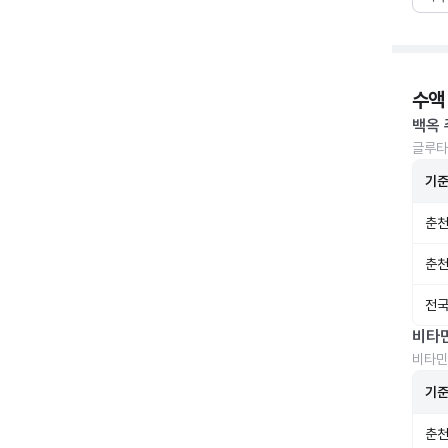
수액
백옥 
글루타
기
춘천
춘천
전국
비타
비타민
기
춘천