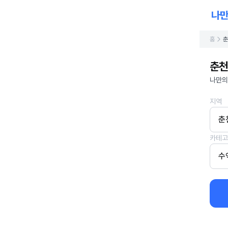
홈
춘
춘천
나만의
지역
춘
카테고
수