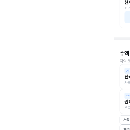
현
지역
수액
지역 
지
전
서울
수
원
백옥
서울
백옥