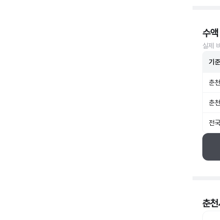
수액
실제 
기
춘천
춘천
전국
춘천