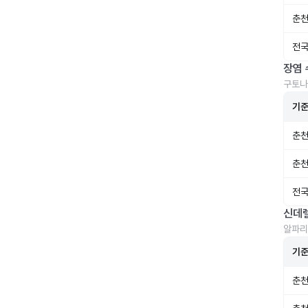
춘천
전국
장염 
구토나
기
춘천
춘천
전국
신데
알파리
기
춘천