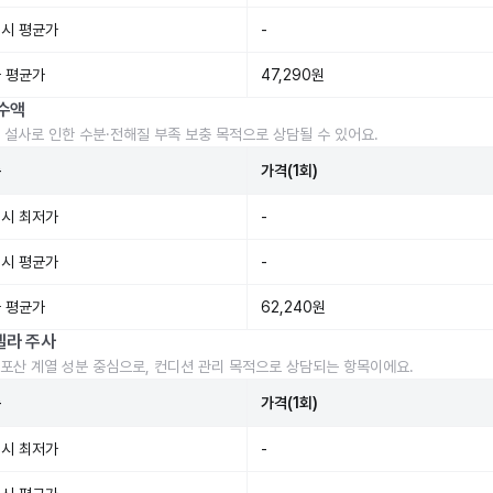
시 평균가
-
 평균가
47,290원
수액
 설사로 인한 수분·전해질 부족 보충 목적으로 상담될 수 있어요.
준
가격(1회)
시 최저가
-
시 평균가
-
 평균가
62,240원
렐라 주사
포산 계열 성분 중심으로, 컨디션 관리 목적으로 상담되는 항목이에요.
준
가격(1회)
시 최저가
-