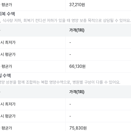
 평균가
37,210원
회복 수액
, 식사량 저하, 회복기 컨디션 저하가 있을 때 영양 보충 목적으로 상담될 수 있어요.
준
가격(1회)
시 최저가
-
시 평균가
-
 평균가
66,130원
일 수액
영양 성분을 함께 조합하는 복합 영양수액으로, 병원별 구성이 다를 수 있어요.
준
가격(1회)
시 최저가
-
시 평균가
-
 평균가
75,830원