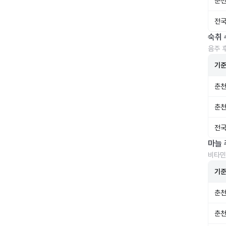
춘천
전국
숙취 
음주 
기
춘천
춘천
전국
마늘 
비타민
기
춘천
춘천