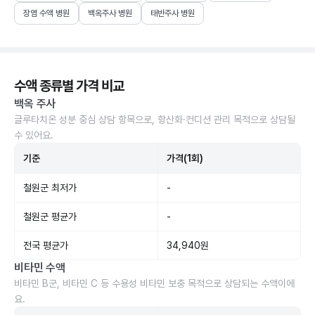
장염 수액 병원
백옥주사 병원
태반주사 병원
수액 종류별 가격 비교
백옥 주사
글루타치온 성분 중심 상담 항목으로, 항산화·컨디션 관리 목적으로 상담될
수 있어요.
기준
가격(1회)
철원군 최저가
-
철원군 평균가
-
전국 평균가
34,940원
비타민 수액
비타민 B군, 비타민 C 등 수용성 비타민 보충 목적으로 상담되는 수액이에
요.