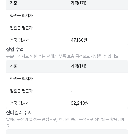
기준
가격(1회)
철원군 최저가
-
철원군 평균가
-
전국 평균가
47,180원
장염 수액
구토나 설사로 인한 수분·전해질 부족 보충 목적으로 상담될 수 있어요.
기준
가격(1회)
철원군 최저가
-
철원군 평균가
-
전국 평균가
62,240원
신데렐라 주사
알파리포산 계열 성분 중심으로, 컨디션 관리 목적으로 상담되는 항목이에
요.