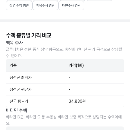
장염 수액 병원
백옥주사 병원
태반주사 병원
수액 종류별 가격 비교
백옥 주사
글루타치온 성분 중심 상담 항목으로, 항산화·컨디션 관리 목적으로 상담될
수 있어요.
기준
가격(1회)
정선군 최저가
-
정선군 평균가
-
전국 평균가
34,830원
비타민 수액
비타민 B군, 비타민 C 등 수용성 비타민 보충 목적으로 상담되는 수액이에
요.