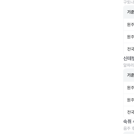
구토나
기
원주
원주
전국
신데
알파리
기
원주
원주
전국
숙취 
음주 