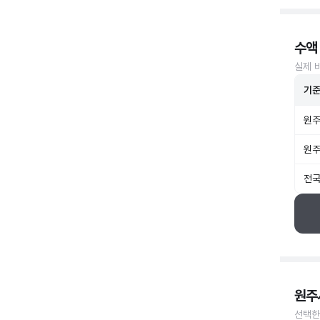
수액
실제 
기
원주
원주
전국
원주
선택한