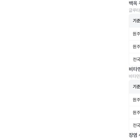
백옥 
글루타
기
원주
원주
전국
비타
비타민
기
원주
원주
전국
장염 