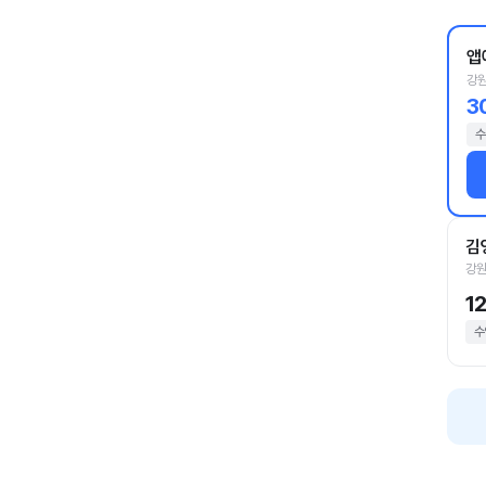
앱
강원
3
수
김
강원
1
수