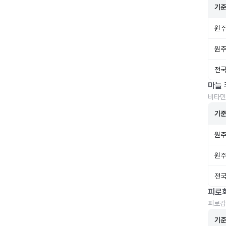
기
원주
원주
전국
마늘 
비타민
기
원주
원주
전국
피로
피로감
기