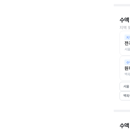
수액
지역 
지
전
서울
수
원
백옥
서울
백옥
수액