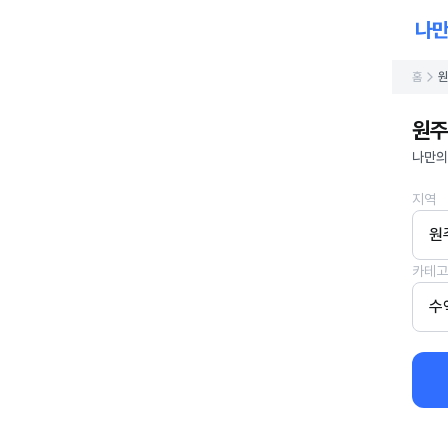
홈
원
원주
나만의
지역
원
카테고
수