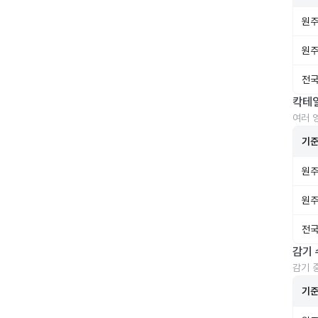
원주
원주
전국
칵테
여러 
기
원주
원주
전국
감기 
감기 
기