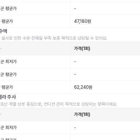
군 평균가
-
 평균가
47,180원
수액
 설사로 인한 수분·전해질 부족 보충 목적으로 상담될 수 있어요.
준
가격(1회)
군 최저가
-
군 평균가
-
 평균가
62,240원
렐라 주사
포산 계열 성분 중심으로, 컨디션 관리 목적으로 상담되는 항목이에요.
준
가격(1회)
군 최저가
-