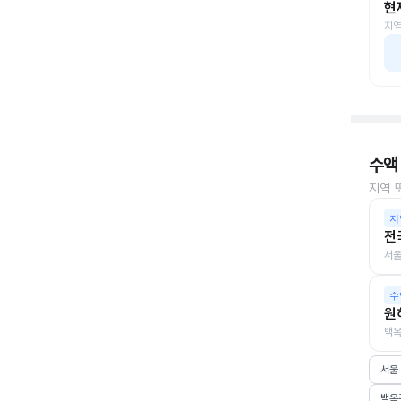
현
지역
수액
지역 
지
전
서울
수
원
백옥
서울
백옥