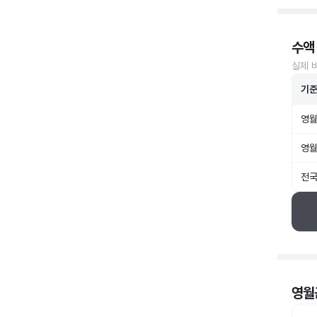
수액
실제 
기
영월
영월
전국
영월