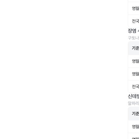
영월
전국
장염 
구토나
기
영월
영월
전국
신데
알파리
기
영월