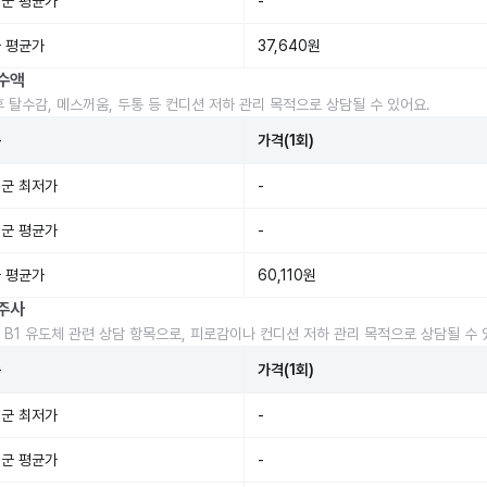
군 평균가
-
 평균가
37,640원
수액
후 탈수감, 메스꺼움, 두통 등 컨디션 저하 관리 목적으로 상담될 수 있어요.
준
가격(1회)
군 최저가
-
군 평균가
-
 평균가
60,110원
주사
 B1 유도체 관련 상담 항목으로, 피로감이나 컨디션 저하 관리 목적으로 상담될 수 
준
가격(1회)
군 최저가
-
군 평균가
-