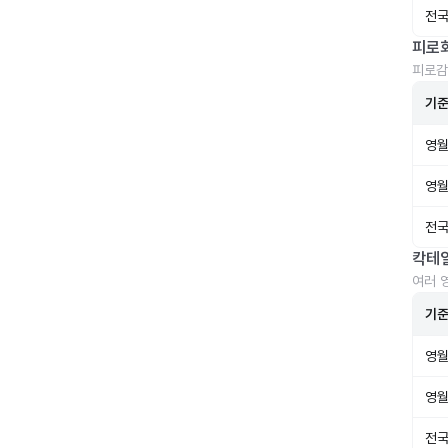
전국
피로
피로감
기
영월
영월
전국
칵테
여러 
기
영월
영월
전국