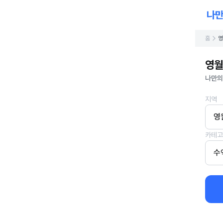
홈
영
영월
나만의
지역
영
카테고
수