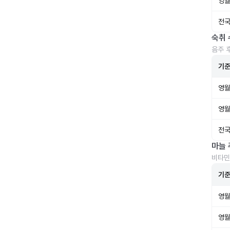
영월
전국
숙취 
음주 
기
영월
영월
전국
마늘 
비타민
기
영월
영월