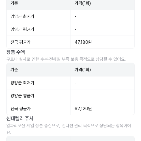
기준
가격(1회)
양양군 최저가
-
양양군 평균가
-
전국 평균가
47,180원
장염 수액
구토나 설사로 인한 수분·전해질 부족 보충 목적으로 상담될 수 있어요.
기준
가격(1회)
양양군 최저가
-
양양군 평균가
-
전국 평균가
62,120원
신데렐라 주사
알파리포산 계열 성분 중심으로, 컨디션 관리 목적으로 상담되는 항목이에
요.