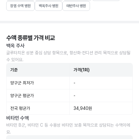
장염 수액 병원
백옥주사 병원
태반주사 병원
수액 종류별 가격 비교
백옥 주사
글루타치온 성분 중심 상담 항목으로, 항산화·컨디션 관리 목적으로 상담될
수 있어요.
기준
가격(1회)
양구군 최저가
-
양구군 평균가
-
전국 평균가
34,940원
비타민 수액
비타민 B군, 비타민 C 등 수용성 비타민 보충 목적으로 상담되는 수액이에
요.