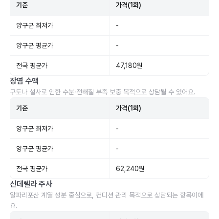
기준
가격(1회)
양구군 최저가
-
양구군 평균가
-
전국 평균가
47,180원
장염 수액
구토나 설사로 인한 수분·전해질 부족 보충 목적으로 상담될 수 있어요.
기준
가격(1회)
양구군 최저가
-
양구군 평균가
-
전국 평균가
62,240원
신데렐라 주사
알파리포산 계열 성분 중심으로, 컨디션 관리 목적으로 상담되는 항목이에
요.