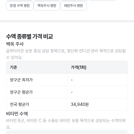
장염 수액 병원
백옥주사 병원
태반주사 병원
수액 종류별 가격 비교
백옥 주사
글루타치온 성분 중심 상담 항목으로, 항산화·컨디션 관리 목적으로 상담될
수 있어요.
기준
가격(1회)
양구군 최저가
-
양구군 평균가
-
전국 평균가
34,940원
비타민 수액
비타민 B군, 비타민 C 등 수용성 비타민 보충 목적으로 상담되는 수액이에
요.