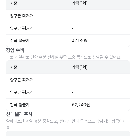
기준
가격(1회)
양구군 최저가
-
양구군 평균가
-
전국 평균가
47,180원
장염 수액
구토나 설사로 인한 수분·전해질 부족 보충 목적으로 상담될 수 있어요.
기준
가격(1회)
양구군 최저가
-
양구군 평균가
-
전국 평균가
62,240원
신데렐라 주사
알파리포산 계열 성분 중심으로, 컨디션 관리 목적으로 상담되는 항목이에
요.