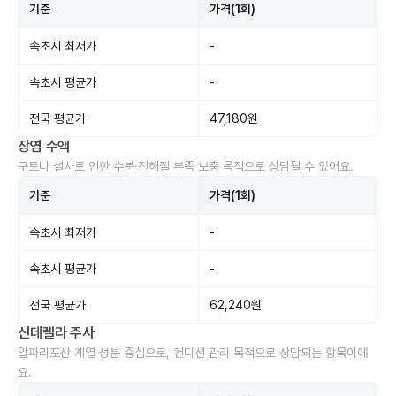
기준
가격(1회)
속초시 최저가
-
속초시 평균가
-
전국 평균가
47,180원
장염 수액
구토나 설사로 인한 수분·전해질 부족 보충 목적으로 상담될 수 있어요.
기준
가격(1회)
속초시 최저가
-
속초시 평균가
-
전국 평균가
62,240원
신데렐라 주사
알파리포산 계열 성분 중심으로, 컨디션 관리 목적으로 상담되는 항목이에
요.