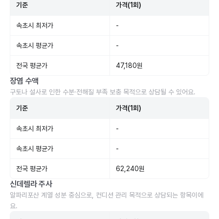
기준
가격(1회)
속초시 최저가
-
속초시 평균가
-
전국 평균가
47,180원
장염 수액
구토나 설사로 인한 수분·전해질 부족 보충 목적으로 상담될 수 있어요.
기준
가격(1회)
속초시 최저가
-
속초시 평균가
-
전국 평균가
62,240원
신데렐라 주사
알파리포산 계열 성분 중심으로, 컨디션 관리 목적으로 상담되는 항목이에
요.