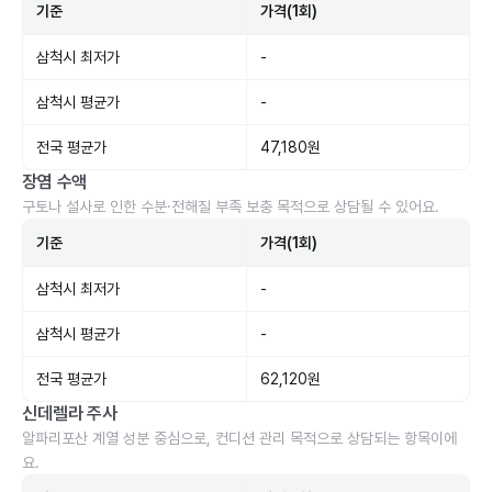
기준
가격(1회)
삼척시 최저가
-
삼척시 평균가
-
전국 평균가
47,180원
장염 수액
구토나 설사로 인한 수분·전해질 부족 보충 목적으로 상담될 수 있어요.
기준
가격(1회)
삼척시 최저가
-
삼척시 평균가
-
전국 평균가
62,120원
신데렐라 주사
알파리포산 계열 성분 중심으로, 컨디션 관리 목적으로 상담되는 항목이에
요.