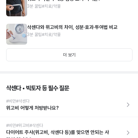
3분 꿀팁
#치료/약물
삭센다와 위고비의 차이, 성분·효과·투여법 비교
3분 꿀팁
#치료/약물
더 보기
삭센다 • 빅토자 등 필수 질문
#비만
#삭센다
위고비 어떻게 처방받나요?
#비만
#위고비
#삭센다
다이어트 주사(위고비, 삭센다 등)를 맞으면 안되는 사