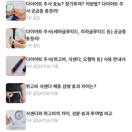
다이어트 주사 효능? 장기투여? 처방법? 다이어트 주
사 궁금증 총정리!
2분 꿀팁
다이어트 주사(세마글루티드, 리라글루티드 등) 궁금증
총정리!
2분 꿀팁
다이어트 주사(위고비, 삭센다, 오젬픽 등) 사용 안내서
4분 꿀팁
#치료/약물
위고비 삭센다 체중 감량 효과 차이는?
3분 꿀팁
#치료/약물
삭센다와 위고비의 차이, 성분·효과·투여법 비교
3분 꿀팁
#치료/약물