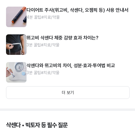
다이어트 주사(위고비, 삭센다, 오젬픽 등) 사용 안내서
4분 꿀팁
#치료/약물
위고비 삭센다 체중 감량 효과 차이는?
3분 꿀팁
#치료/약물
삭센다와 위고비의 차이, 성분·효과·투여법 비교
3분 꿀팁
#치료/약물
더 보기
삭센다 • 빅토자 등 필수 질문