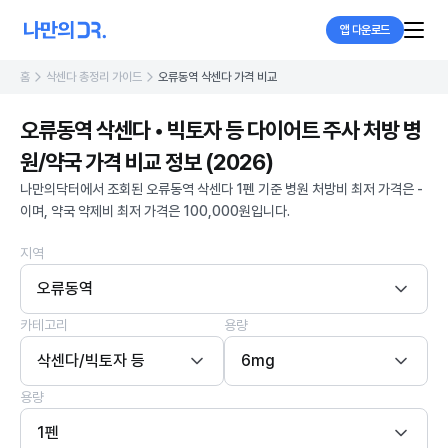
앱 다운로드
홈
삭센다 총정리 가이드
오류동역 삭센다 가격 비교
오류동역 삭센다 • 빅토자 등 다이어트 주사 처방 병
원/약국 가격 비교 정보 (2026)
나만의닥터에서 조회된 오류동역 삭센다 1펜 기준 병원 처방비 최저 가격은 -
이며, 약국 약제비 최저 가격은 100,000원입니다.
지역
오류동역
카테고리
용량
삭센다/빅토자 등
6mg
용량
1펜