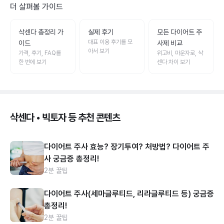
더 살펴볼 가이드
삭센다 총정리 가
실제 후기
모든 다이어트 주
대표 이용 후기를 모
이드
사제 비교
아서 보기
가격, 후기, FAQ를
위고비, 마운자로, 삭
한 번에 보기
센다 차이 보기
삭센다 • 빅토자 등 추천 콘텐츠
다이어트 주사 효능? 장기투여? 처방법? 다이어트 주
사 궁금증 총정리!
2분 꿀팁
다이어트 주사(세마글루티드, 리라글루티드 등) 궁금증
총정리!
2분 꿀팁