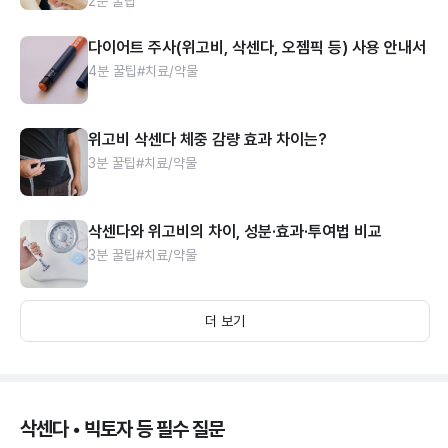
2분 꿀팁
다이어트 주사(위고비, 삭센다, 오젬픽 등) 사용 안내서
4분 꿀팁
#치료/약물
위고비 삭센다 체중 감량 효과 차이는?
3분 꿀팁
#치료/약물
삭센다와 위고비의 차이, 성분·효과·투여법 비교
3분 꿀팁
#치료/약물
더 보기
삭센다 • 빅토자 등 필수 질문