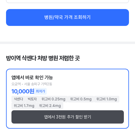
병원/약국 가격 조회하기
방이역 삭센다 처방 병원 저렴한 곳
앱에서 바로 확인 가능
오금역 • 서울 송파구 가락2동
10,000원
최저가
삭센다
빅토자
위고비 0.25mg
위고비 0.5mg
위고비 1.0mg
위고비 1.7mg
위고비 2.4mg
앱에서 3천원 추가 할인 받기