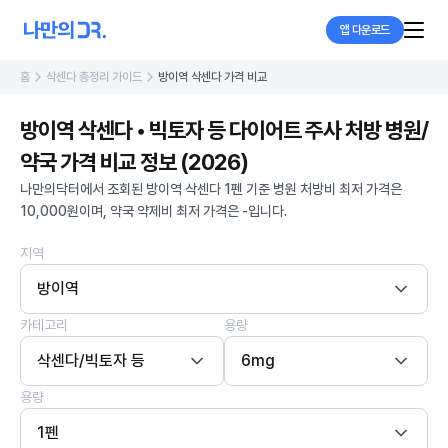
앱 다운로드
홈
삭센다 총정리 가이드
방이역 삭센다 가격 비교
방이역 삭센다 • 빅토자 등 다이어트 주사 처방 병원/
약국 가격 비교 정보 (2026)
나만의닥터에서 조회된 방이역 삭센다 1펜 기준 병원 처방비 최저 가격은
10,000원이며, 약국 약제비 최저 가격은 -입니다.
지역
방이역
카테고리
용량
삭센다/빅토자 등
6mg
용량
1펜