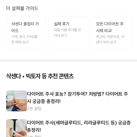
더 살펴볼 가이드
삭센다 총정리 가
실제 후기
모든 다이어트 주
대표 이용 후기를 모
이드
사제 비교
아서 보기
가격, 후기, FAQ를
위고비, 마운자로, 삭
한 번에 보기
센다 차이 보기
삭센다 • 빅토자 등 추천 콘텐츠
다이어트 주사 효능? 장기투여? 처방법? 다이어트 주
사 궁금증 총정리!
2분 꿀팁
다이어트 주사(세마글루티드, 리라글루티드 등) 궁금증
총정리!