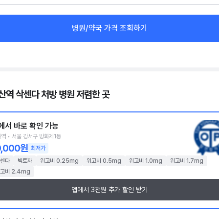
병원/약국 가격 조회하기
산역 삭센다 처방 병원 저렴한 곳
에서 바로 확인 가능
역 • 서울 강서구 방화제1동
0,000원
최저가
센다
빅토자
위고비 0.25mg
위고비 0.5mg
위고비 1.0mg
위고비 1.7mg
고비 2.4mg
앱에서 3천원 추가 할인 받기