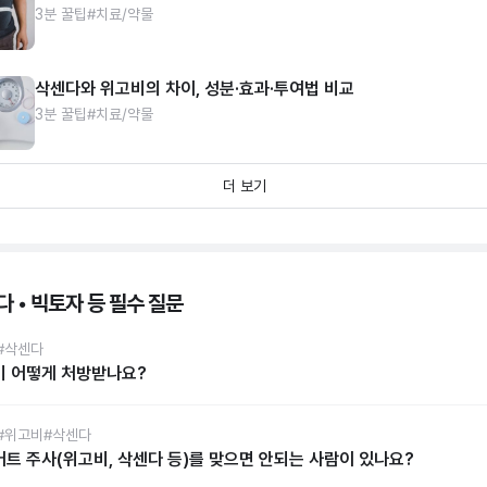
3분 꿀팁
#치료/약물
삭센다와 위고비의 차이, 성분·효과·투여법 비교
3분 꿀팁
#치료/약물
더 보기
 • 빅토자 등 필수 질문
#삭센다
비 어떻게 처방받나요?
#위고비
#삭센다
트 주사(위고비, 삭센다 등)를 맞으면 안되는 사람이 있나요?