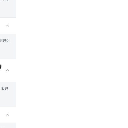
고려원이
약
 확인