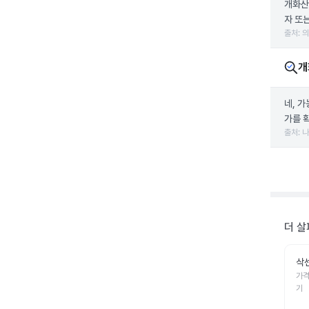
개화산
자 또
출처: 
개
네, 
가를 
출처: 
더 살
삭
가격
기