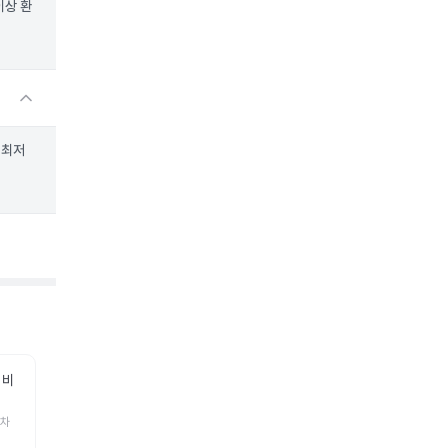
이상 환
 최저
 비
 차