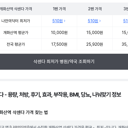
개화산역
삭센다
가격
1펜
가격
2펜
가격
3
역 삭센다 처방 병원 진료비 처방단위별 최저가·평균가 비교
나만의닥터 최저가
510원
510원
5
개화산역 평균가
10,000원
15,000원
15
전국 평균가
17,500원
25,920원
35
삭센다 최저가 병원/약국 조회하기
 - 용량, 처방, 후기, 효과, 부작용, BMI, 당뇨, 나눠맞기 정보
화산역 삭센다 가격 찾는 법
비교 앱
[나만의닥터]
에서 수집한 개화산역 삭센다 가격은 평균 -, 최저 -입니다. 개화