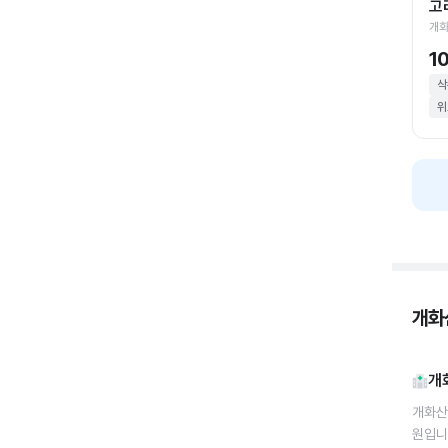
고
개화
1
삭
위
개화산
개
개화산
원입니