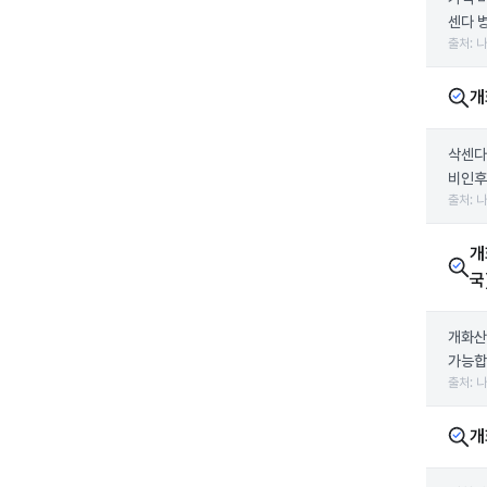
센다 병
출처: 
개
삭센다
비인후
출처: 
개
국
개화산
가능합
출처: 
개