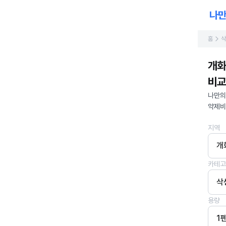
홈
삭
개화
비교
나만의
약제비
지역
개
카테고
삭
용량
1