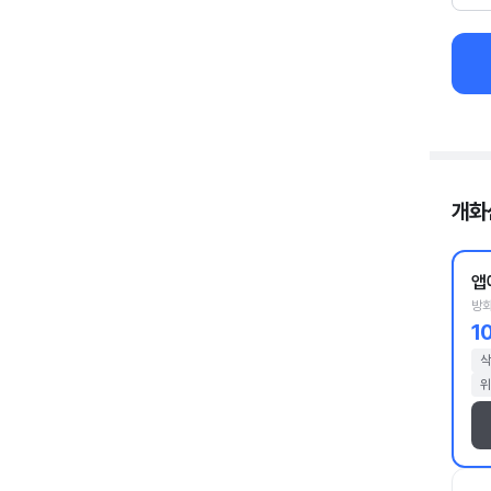
개화
앱
방화
1
삭
위