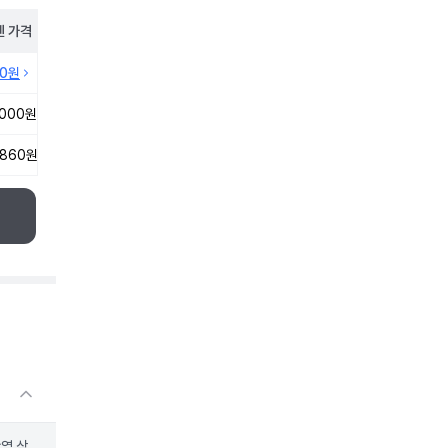
펜
가격
10원
,000원
,860원
산역 삭