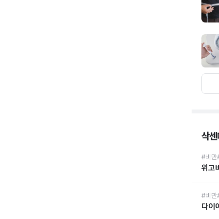
삭센다
#비만
위고
#비만
다이어