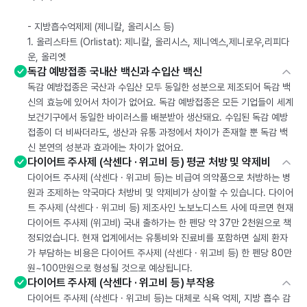
- 지방흡수억제제 (제니칼, 올리시스 등)
1. 올리스타트 (Orlistat): 제니칼, 올리시스, 제니엑스,제니로우,리피다
운, 올리엣
독감 예방접종 국내산 백신과 수입산 백신
독감 예방접종은 국산과 수입산 모두 동일한 성분으로 제조되어 독감 백
신의 효능에 있어서 차이가 없어요. 독감 예방접종은 모든 기업들이 세계
보건기구에서 동일한 바이러스를 배분받아 생산돼요. 수입된 독감 예방
접종이 더 비싸더라도, 생산과 유통 과정에서 차이가 존재할 뿐 독감 백
신 본연의 성분과 효과에는 차이가 없어요.
다이어트 주사제 (삭센다 · 위고비 등) 평균 처방 및 약제비
다이어트 주사제 (삭센다 · 위고비 등)는 비급여 의약품으로 처방하는 병
원과 조제하는 약국마다 처방비 및 약제비가 상이할 수 있습니다. 다이어
트 주사제 (삭센다 · 위고비 등) 제조사인 노보노디스트 사에 따르면 현재
다이어트 주사제 (위고비) 국내 출하가는 한 펜당 약 37만 2천원으로 책
정되었습니다. 현재 업계에서는 유통비와 진료비를 포함하면 실제 환자
가 부담하는 비용은 다이어트 주사제 (삭센다 · 위고비 등) 한 펜당 80만
원~100만원으로 형성될 것으로 예상됩니다.
다이어트 주사제 (삭센다 · 위고비 등) 부작용
다이어트 주사제 (삭센다 · 위고비 등)는 대체로 식욕 억제, 지방 흡수 감