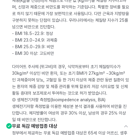
체중(kg)을 신장(m)의 제곱으로 나눈 값 (kg/m²)을 체질량 지수라고하
며, 신장과 체중으로 비만도를 파악하는 기준입니다. 특별한 장비를 필요
로 하지 않기 때문에 가장 보편적으로 사용됩니다. 다만 근육과 지방량을
구분하지 못하는 단점이 있습니다. 우리나라에서는 체질량 지수가 25를
넘으면 비만으로 진단합다.
- BMI 18.5~22.9: 정상
- BMI 23.0~24.9: 과체중
- BMI 25.0~29.9: 비만
- BMI 30 이상: 고도비만
다이어트 주사제 (위고비)의 경우, 식약처로부터 초기 체질량지수가
30kg/m² 이상인 비만 환자, 또는 초기 BMI가 27kg/m² ~30kg/m²
인 과체중이며 당뇨, 고혈압 등 한 가지 이상의 체중 관련 동반 질환이 있
는 환자의 체중 감량 및 체중 관리를 위해 칼로리 저감 식이요법 및 신체
활동 증대의 보조제로서 투여하는 것으로 허가 받았습니다.
② 생체전기저항 측정법(bioimpedence analysis, BIA)
생체전기저항 측정법을 이용한 체성분 분석 결과를 사용하여 비만을 진
단합니다. 체지방률이 여성의 경우 30% 이상, 남성의 경우 25% 이상
일 때 비만으로 진단합니다.
무료 독감 예방접종 대상
정부에서 제공하는 무료 독감 예방접종 대상은 65세 이상 어르신, 생후