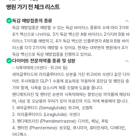
병원 가기 전 체크 리스트
독감 예방접종의 종류
독감 예방접종은 예방할 수 있는 독감 바이러스 종류의 수에 따라 3가와
4가 백신으로 나뉘어요. 3가 독감 백신은 A형 바이러스 2가지와 B형 바
이러스 1가지를 예방하고, 4가 독감 백신은 인플루엔자 A형과 B형 바이
러스를 각각 2가지씩 예방할 수 있어요. 현재는 대부분의 병원에서 4가
독감 백신으로 독감 예방접종을 진행하고 있어요.
다이어트 전문의약품 종류 및 성분
- 식욕억제제 (삭센다 · 위고비 등)
세마글루티드와 리라클루타이드 성분을 가진 위고비와 삭센다 같은 다이
어트 주사제들은 GLP-1 수용체 효능제로 작용하여 포만감 및 팽만감 증
가와 함께, 식욕을 감소시켜 체중 조절에 도움을 줍니다.
펜디메트라진 및 펜터민 성분의 식욕억제제는 향정신성 의약품에 해당되
며, 내성 및 오남용의 우려가 있어 의료진의 지도 하에 복용해야 합니다.
1. 세마글루티드 (Semaglutide): 위고비, 오젬픽
2. 리라클루타이드 (Liraglutide): 삭센다
3. 펜디메트라진 (Phendimetrazine): 디어트, 페닝, 푸링
4. 펜터민 (Phentermine): 로우칼, 큐시미아, 휴터민세미, 디에타민,
아디펙스