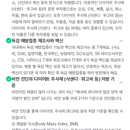
소, 신진대사 촉진 등의 방식으로 작용합니다. 대표적인 다이어트 주사제
(삭센다 · 위고비 등)의 흔한 부작용으로는 오심, 구토, 복통, 설사, 메스
꺼움, 변비 등이 있습니다. 또한 다이어트 주사제 (삭센다 · 위고비 등)는
사람에 따라 알레르기 반응, 우울증, 자살 충동 등도 유발할 수 있습니다.
다이어트 주사제 (삭센다 · 위고비 등) 외에도 여러 종류가 있으며, 각각
의 약물은 다른 부작용을 보일 수 있습니다.
독감 예방접종 제조사와 백신
국내에서 독감 예방접종이 가능한 백신의 제조사는 총 7개에요. (사노
피, GSK, 일양약품, 한국백신, 보령제약, GC녹십자, SK 바이오사이언
스, CSL 시퀴러스) 7개의 제조사에서 11개의 4가 독감 백신을 제공하고
있어요. 병원 별 독감 백신 보유 재고가 달라서, 선호하는 제조사, 독감
백신이 있다면 꼭 미리 확인 후 독감 예방접종을 하러 방문해야 해요.
비만 진단과 다이어트 주사제 (삭센다 · 위고비 등) 처방 기
준
비만이란 체중이 많이 나가는 것이 아닌 “체내에 과다하게 많은 양의 체
지방이 쌓인 상태” 입니다. 비만 보통 아래 2가지 기준으로 진단합니다.
비만 진단을 통해 다이어트 주사제 (위고비) 등의 처방 기준을 확인할 수
있습니다.
① 체질량 지수(Body Mass Index, BMI)