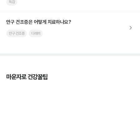
독감
안구 건조증은 어떻게 치료하나요?
안구 건조증
다래끼
마운자로 건강꿀팁
열사병 후유증, 언제까지 지켜볼까
3분 꿀팁
열사병 응급처치, 어디까지 식혀야할까?
3분 꿀팁