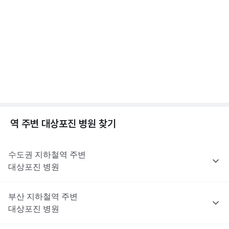
진료로 처방받을 수 없어요. 대상포진 치료에 쓰이는 항바이러스제
해당 콘텐츠는 질환 지식 제공을 위해 만들어 진 것으로, 진료 행위 유도 및 특정 의약품
수두와 대상포진, 차이가 뭘까? 수두/대상포진 차이
을 권유하지 않습니다.
는 이러한 제한 대상은 아니지만, 최종 처방 여부와 종류는 진료한
전문적인 의학적 소견은 의료 기관을 통해 받으시길 바랍니다.
점, 수두 증상 알아보기
의사의 판단에 따라 달라질 수 있어요.
2분 꿀팁 ㆍ #대상포진 #수두
해당 콘텐츠는 질환 지식 제공을 위해 만들어 진 것으로, 진료 행위 유도 및 특정 의약품
을 권유하지 않습니다.
전문적인 의학적 소견은 의료 기관을 통해 받으시길 바랍니다.
대상포진이란? 대상포진 원인, 초기증상, 합병증까지
😱
1분 꿀팁 ㆍ #대상포진 #대상포진신경통
역 주변
대상포진
병원 찾기
수도권
지하철역 주변
대상포진
병원
부산
지하철역 주변
대상포진
병원