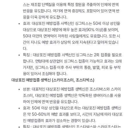
스는 재조합 단백질을 이용해 특정 항원을 추출하여 인체에 면역
반응을 유도합니다. 여기에 면역 증강제도 포함되어 있어 면역 반
응을 더욱 강하게 유도합니다.
효과: 대상포진 예방접종 사백신인 싱그릭스는 50세 이상 성인을
대상으로 대상포진 예방에 매우 높은 효과(90% 이상)를 보이며,
50대 미만의 면역력이 저하된 사람들에게도 유효합니다. 또한 시
간이 지나도 예방 효과가 상당히 오래 지속된다고 알려져 있습니
다.
특징 : 대상포진 예방접종 사백신인 싱그릭스는 2회 접종을 필요로
합니다. 연령대에 상관없이 싱그릭스 접종이 가능하고 효과는 오래
가지만, 싱그릭스 접종 이후 주사 부위의 통증, 발열, 피로 등 부작
용이 있어서 조심해야 합니다.
대상포진 예방접종 생백신 (스카이조스터, 조스타박스)
성분: 대표적인 대상포진 예방접종 생백신은 조스타박스와 스카이
조스터, 대상포진 예방접종 생백신은 약독화된 생바이러스를 사용
하여 인체에 면역 반응을 유도합니다.
효과: 50세 이상 성인을 대상으로 하는 대상포진 예방접종 생백신
은 약 50-60%의 예방 효과를 보이고, 시간이 지남에 따라 대상포
진 예방접종의 효과가 감소하는 경향이 있습니다.
특징 : 대상포진 예방접종 생백신인 조스타박스와 스카이조스터는