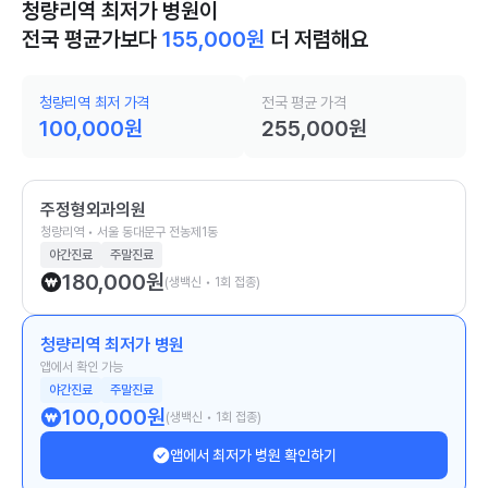
청량리역 최저가 병원이
전국 평균가보다
155,000
원
더 저렴해요
청량리역 최저 가격
전국 평균 가격
100,000
원
255,000
원
주정형외과의원
청량리역 • 서울 동대문구 전농제1동
야간진료
주말진료
180,000
원
(생백신 • 1회 접종)
청량리역 최저가 병원
앱에서 확인 가능
야간진료
주말진료
100,000
원
(생백신 • 1회 접종)
앱에서 최저가 병원 확인하기