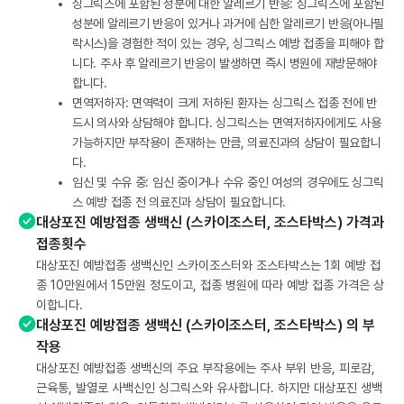
싱그릭스에 포함된 성분에 대한 알레르기 반응: 싱그릭스에 포함된
성분에 알레르기 반응이 있거나 과거에 심한 알레르기 반응(아나필
락시스)을 경험한 적이 있는 경우, 싱그릭스 예방 접종을 피해야 합
니다. 주사 후 알레르기 반응이 발생하면 즉시 병원에 재방문해야
합니다.
면역저하자: 면역력이 크게 저하된 환자는 싱그릭스 접종 전에 반
드시 의사와 상담해야 합니다. 싱그릭스는 면역저하자에게도 사용
가능하지만 부작용이 존재하는 만큼, 의료진과의 상담이 필요합니
다.
임신 및 수유 중: 임신 중이거나 수유 중인 여성의 경우에도 싱그릭
스 예방 접종 전 의료진과 상담이 필요합니다.
대상포진 예방접종 생백신 (스카이조스터, 조스타박스) 가격과
접종횟수
대상포진 예방접종 생백신인 스카이조스터와 조스타박스는 1회 예방 접
종 10만원에서 15만원 정도이고, 접종 병원에 따라 예방 접종 가격은 상
이합니다.
대상포진 예방접종 생백신 (스카이조스터, 조스타박스) 의 부
작용
대상포진 예방접종 생백신의 주요 부작용에는 주사 부위 반응, 피로감,
근육통, 발열로 사백신인 싱그릭스와 유사합니다. 하지만 대상포진 생백