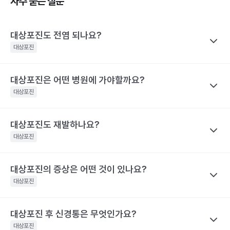
자주 묻는 질문
대상포진도 전염 되나요?
대상포진
대상포진은 어떤 병원에 가야할까요?
나만의닥터
대상포진이 특정 바이러스에 의해 유발된다고 하니 혹시 대상포진
대상포진
을 남에게 옮기지는 않을까 걱정하는 경우가 많아요. 전염성에 대해
서 짚어보려면 먼저 수두와 대상포진으로 나눠 생각해야 하는데요,
대상포진도 재발하나요?
나만의닥터
수두는 비말을 통해 호흡기로 전염될 수 있고, 수포 진물을 접촉해도
대상포진은 치료가 되고 난 후에도 통증이 지속되거나 후유증이 동
대상포진
전파될 수 있으므로 주의가 필요해요.
반될 수 있어 자신의 증상에 맞는 병원을 가는 것이 매우 중요해요.
대상포진은 수두와 달리 전염력이 약해요. 전염력이 아예 없다고 하
기 어려운 이유는 수포(물집) 때문이에요. 수포 안에는 활성화된 바
대상포진의 증상은 어떤 것이 있나요?
나만의닥터
눈 주위에 난 대상포진 : 안과, 피부과, 통증의학과
이러스가 들어 있기 때문에 만약 수포를 건드려 터트리면 이를 통해
네. 대상포진도 재발할 수 있어요. 실제로 해외에는 대상포진이 세
등에 난 대상포진 : 피부과 및 통증의학과
대상포진
서 다른 사람에게도 옮을 수 있어요. 만약 수두를 앓은 적이 있으면
차례나 재발한 사람도 있어요.
치통을 동반한 대상포진 : 치과 및 통증의학과
대상포진으로, 수두를 앓은 적이 없다면 수두로 나타날 수 있어요.
2009년 미국에서의 연구결과 대상포진 환자의 5%가 8년 이내에
대상포진 후 신경통은 무엇인가요?
나만의닥터
해당 콘텐츠는 질환 지식 제공을 위해 만들어 진 것으로, 진료 행위 유도 및 특정 의약품
한편, 대상포진 병변이 초기 단계인 발진 상태이거나 수포가 가라앉
재발했다고 해요. 대상포진의 재발 확률은 대상포진의 통증 지속시
을 권유하지 않습니다.
아 딱지가 생긴 상태라면 전염 가능성은 거의 없어요.
대상포진
간과 관련이 깊어요. 30일 이상 대상포진 통증이 지속된 사람은 그