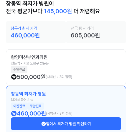
창동역 최저가 병원이
전국 평균가보다
145,000
원
더 저렴해요
창동역 최저 가격
전국 평균 가격
460,000
원
605,000
원
왕영미산부인과의원
창동역 • 서울 도봉구 쌍문동
주말진료
500,000
원
(사백신 • 2회 접종)
창동역 최저가 병원
앱에서 확인 가능
야간진료
주말진료
460,000
원
(사백신 • 2회 접종)
앱에서 최저가 병원 확인하기