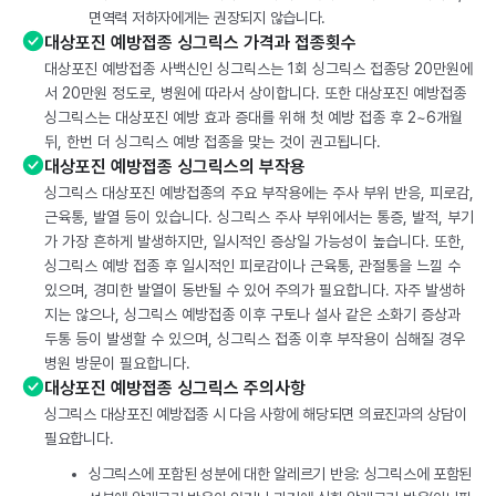
면역력 저하자에게는 권장되지 않습니다.
대상포진 예방접종 싱그릭스 가격과 접종횟수
대상포진 예방접종 사백신인 싱그릭스는 1회 싱그릭스 접종당 20만원에
서 20만원 정도로, 병원에 따라서 상이합니다. 또한 대상포진 예방접종
싱그릭스는 대상포진 예방 효과 증대를 위해 첫 예방 접종 후 2~6개월
뒤, 한번 더 싱그릭스 예방 접종을 맞는 것이 권고됩니다.
대상포진 예방접종 싱그릭스의 부작용
싱그릭스 대상포진 예방접종의 주요 부작용에는 주사 부위 반응, 피로감,
근육통, 발열 등이 있습니다. 싱그릭스 주사 부위에서는 통증, 발적, 부기
가 가장 흔하게 발생하지만, 일시적인 증상일 가능성이 높습니다. 또한,
싱그릭스 예방 접종 후 일시적인 피로감이나 근육통, 관절통을 느낄 수
있으며, 경미한 발열이 동반될 수 있어 주의가 필요합니다. 자주 발생하
지는 않으나, 싱그릭스 예방접종 이후 구토나 설사 같은 소화기 증상과
두통 등이 발생할 수 있으며, 싱그릭스 접종 이후 부작용이 심해질 경우
병원 방문이 필요합니다.
대상포진 예방접종 싱그릭스 주의사항
싱그릭스 대상포진 예방접종 시 다음 사항에 해당되면 의료진과의 상담이
필요합니다.
싱그릭스에 포함된 성분에 대한 알레르기 반응: 싱그릭스에 포함된