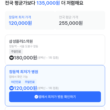
전국 평균가보다
135,000
원
더 저렴해요
창동역 최저 가격
전국 평균 가격
120,000
원
255,000
원
삼성플러스의원
창동역 • 서울 도봉구 창동
주말진료
180,000
원
(생백신 • 1회 접종)
창동역 최저가 병원
앱에서 확인 가능
야간진료
주말진료
120,000
원
(생백신 • 1회 접종)
앱에서 최저가 병원 확인하기