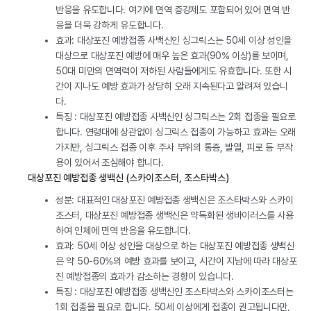
반응을 유도합니다. 여기에 면역 증강제도 포함되어 있어 면역 반
응을 더욱 강하게 유도합니다.
효과: 대상포진 예방접종 사백신인 싱그릭스는 50세 이상 성인을
대상으로 대상포진 예방에 매우 높은 효과(90% 이상)를 보이며,
50대 미만의 면역력이 저하된 사람들에게도 유효합니다. 또한 시
간이 지나도 예방 효과가 상당히 오래 지속된다고 알려져 있습니
다.
특징 : 대상포진 예방접종 사백신인 싱그릭스는 2회 접종을 필요로
합니다. 연령대에 상관없이 싱그릭스 접종이 가능하고 효과는 오래
가지만, 싱그릭스 접종 이후 주사 부위의 통증, 발열, 피로 등 부작
용이 있어서 조심해야 합니다.
대상포진 예방접종 생백신 (스카이조스터, 조스타박스)
성분: 대표적인 대상포진 예방접종 생백신은 조스타박스와 스카이
조스터, 대상포진 예방접종 생백신은 약독화된 생바이러스를 사용
하여 인체에 면역 반응을 유도합니다.
효과: 50세 이상 성인을 대상으로 하는 대상포진 예방접종 생백신
은 약 50-60%의 예방 효과를 보이고, 시간이 지남에 따라 대상포
진 예방접종의 효과가 감소하는 경향이 있습니다.
특징 : 대상포진 예방접종 생백신인 조스타박스와 스카이조스터는
1회 접종을 필요로 합니다. 50세 이상에게 접종이 권고됩니다만,