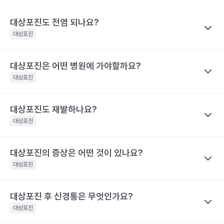
대상포진도 전염 되나요?
대상포진
대상포진은 어떤 병원에 가야할까요?
나만의닥터
대상포진이 특정 바이러스에 의해 유발된다고 하니 혹시 대상포진
대상포진
을 남에게 옮기지는 않을까 걱정하는 경우가 많아요. 전염성에 대해
서 짚어보려면 먼저 수두와 대상포진으로 나눠 생각해야 하는데요,
대상포진도 재발하나요?
나만의닥터
수두는 비말을 통해 호흡기로 전염될 수 있고, 수포 진물을 접촉해도
대상포진은 치료가 되고 난 후에도 통증이 지속되거나 후유증이 동
대상포진
전파될 수 있으므로 주의가 필요해요.
반될 수 있어 자신의 증상에 맞는 병원을 가는 것이 매우 중요해요.
대상포진은 수두와 달리 전염력이 약해요. 전염력이 아예 없다고 하
기 어려운 이유는 수포(물집) 때문이에요. 수포 안에는 활성화된 바
대상포진의 증상은 어떤 것이 있나요?
나만의닥터
눈 주위에 난 대상포진 : 안과, 피부과, 통증의학과
이러스가 들어 있기 때문에 만약 수포를 건드려 터트리면 이를 통해
네. 대상포진도 재발할 수 있어요. 실제로 해외에는 대상포진이 세
등에 난 대상포진 : 피부과 및 통증의학과
대상포진
서 다른 사람에게도 옮을 수 있어요. 만약 수두를 앓은 적이 있으면
차례나 재발한 사람도 있어요.
치통을 동반한 대상포진 : 치과 및 통증의학과
대상포진으로, 수두를 앓은 적이 없다면 수두로 나타날 수 있어요.
2009년 미국에서의 연구결과 대상포진 환자의 5%가 8년 이내에
대상포진 후 신경통은 무엇인가요?
나만의닥터
해당 콘텐츠는 질환 지식 제공을 위해 만들어 진 것으로, 진료 행위 유도 및 특정 의약품
한편, 대상포진 병변이 초기 단계인 발진 상태이거나 수포가 가라앉
재발했다고 해요. 대상포진의 재발 확률은 대상포진의 통증 지속시
을 권유하지 않습니다.
아 딱지가 생긴 상태라면 전염 가능성은 거의 없어요.
대상포진
간과 관련이 깊어요. 30일 이상 대상포진 통증이 지속된 사람은 그
전문적인 의학적 소견은 의료 기관을 통해 받으시길 바랍니다.
해당 콘텐츠는 질환 지식 제공을 위해 만들어 진 것으로, 진료 행위 유도 및 특정 의약품
렇지 않은 사람보다 대상포진의 재발률이 2.8배 높아요. 대상포진의