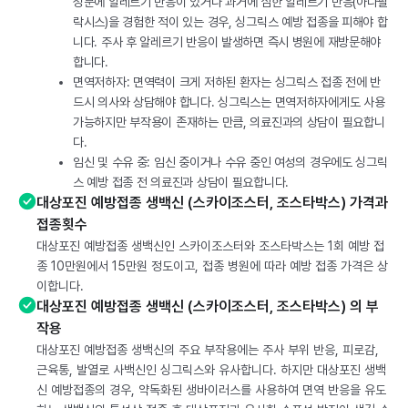
성분에 알레르기 반응이 있거나 과거에 심한 알레르기 반응(아나필
락시스)을 경험한 적이 있는 경우, 싱그릭스 예방 접종을 피해야 합
니다. 주사 후 알레르기 반응이 발생하면 즉시 병원에 재방문해야
합니다.
면역저하자: 면역력이 크게 저하된 환자는 싱그릭스 접종 전에 반
드시 의사와 상담해야 합니다. 싱그릭스는 면역저하자에게도 사용
가능하지만 부작용이 존재하는 만큼, 의료진과의 상담이 필요합니
다.
임신 및 수유 중: 임신 중이거나 수유 중인 여성의 경우에도 싱그릭
스 예방 접종 전 의료진과 상담이 필요합니다.
대상포진 예방접종 생백신 (스카이조스터, 조스타박스) 가격과
접종횟수
대상포진 예방접종 생백신인 스카이조스터와 조스타박스는 1회 예방 접
종 10만원에서 15만원 정도이고, 접종 병원에 따라 예방 접종 가격은 상
이합니다.
대상포진 예방접종 생백신 (스카이조스터, 조스타박스) 의 부
작용
대상포진 예방접종 생백신의 주요 부작용에는 주사 부위 반응, 피로감,
근육통, 발열로 사백신인 싱그릭스와 유사합니다. 하지만 대상포진 생백
신 예방접종의 경우, 약독화된 생바이러스를 사용하여 면역 반응을 유도