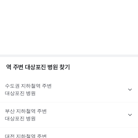
는 이러한 제한 대상은 아니지만, 최종 처방 여부와 종류는 진료한
전문적인 의학적 소견은 의료 기관을 통해 받으시길 바랍니다.
점, 수두 증상 알아보기
의사의 판단에 따라 달라질 수 있어요.
2분 꿀팁 ㆍ #대상포진 #수두
해당 콘텐츠는 질환 지식 제공을 위해 만들어 진 것으로, 진료 행위 유도 및 특정 의약품
을 권유하지 않습니다.
전문적인 의학적 소견은 의료 기관을 통해 받으시길 바랍니다.
대상포진이란? 대상포진 원인, 초기증상, 합병증까지
😱
1분 꿀팁 ㆍ #대상포진 #대상포진신경통
역 주변
대상포진
병원 찾기
수도권
지하철역 주변
대상포진
병원
부산
지하철역 주변
대상포진
병원
대전
지하철역 주변