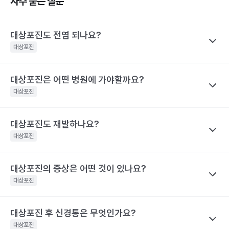
자주 묻는 질문
대상포진도 전염 되나요?
대상포진
대상포진은 어떤 병원에 가야할까요?
나만의닥터
대상포진이 특정 바이러스에 의해 유발된다고 하니 혹시 대상포진
대상포진
을 남에게 옮기지는 않을까 걱정하는 경우가 많아요. 전염성에 대해
서 짚어보려면 먼저 수두와 대상포진으로 나눠 생각해야 하는데요,
대상포진도 재발하나요?
나만의닥터
수두는 비말을 통해 호흡기로 전염될 수 있고, 수포 진물을 접촉해도
대상포진은 치료가 되고 난 후에도 통증이 지속되거나 후유증이 동
대상포진
전파될 수 있으므로 주의가 필요해요.
반될 수 있어 자신의 증상에 맞는 병원을 가는 것이 매우 중요해요.
대상포진은 수두와 달리 전염력이 약해요. 전염력이 아예 없다고 하
기 어려운 이유는 수포(물집) 때문이에요. 수포 안에는 활성화된 바
대상포진의 증상은 어떤 것이 있나요?
나만의닥터
눈 주위에 난 대상포진 : 안과, 피부과, 통증의학과
이러스가 들어 있기 때문에 만약 수포를 건드려 터트리면 이를 통해
네. 대상포진도 재발할 수 있어요. 실제로 해외에는 대상포진이 세
등에 난 대상포진 : 피부과 및 통증의학과
대상포진
서 다른 사람에게도 옮을 수 있어요. 만약 수두를 앓은 적이 있으면
차례나 재발한 사람도 있어요.
치통을 동반한 대상포진 : 치과 및 통증의학과
대상포진으로, 수두를 앓은 적이 없다면 수두로 나타날 수 있어요.
2009년 미국에서의 연구결과 대상포진 환자의 5%가 8년 이내에
대상포진 후 신경통은 무엇인가요?
나만의닥터
해당 콘텐츠는 질환 지식 제공을 위해 만들어 진 것으로, 진료 행위 유도 및 특정 의약품
한편, 대상포진 병변이 초기 단계인 발진 상태이거나 수포가 가라앉
재발했다고 해요. 대상포진의 재발 확률은 대상포진의 통증 지속시
을 권유하지 않습니다.
아 딱지가 생긴 상태라면 전염 가능성은 거의 없어요.
대상포진
간과 관련이 깊어요. 30일 이상 대상포진 통증이 지속된 사람은 그