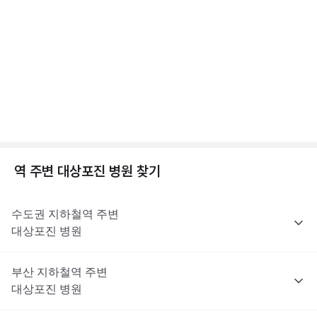
진료로 처방받을 수 없어요. 대상포진 치료에 쓰이는 항바이러스제
해당 콘텐츠는 질환 지식 제공을 위해 만들어 진 것으로, 진료 행위 유도 및 특정 의약품
수두와 대상포진, 차이가 뭘까? 수두/대상포진 차이
을 권유하지 않습니다.
는 이러한 제한 대상은 아니지만, 최종 처방 여부와 종류는 진료한
전문적인 의학적 소견은 의료 기관을 통해 받으시길 바랍니다.
점, 수두 증상 알아보기
의사의 판단에 따라 달라질 수 있어요.
2분 꿀팁 ㆍ #대상포진 #수두
해당 콘텐츠는 질환 지식 제공을 위해 만들어 진 것으로, 진료 행위 유도 및 특정 의약품
을 권유하지 않습니다.
전문적인 의학적 소견은 의료 기관을 통해 받으시길 바랍니다.
대상포진이란? 대상포진 원인, 초기증상, 합병증까지
😱
1분 꿀팁 ㆍ #대상포진 #대상포진신경통
역 주변
대상포진
병원 찾기
수도권
지하철역 주변
대상포진
병원
부산
지하철역 주변
대상포진
병원