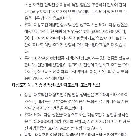
스는 재조합 단백질을 이용해 특정 항원을 추출하여 인체에 면역
반응을 유도합니다. 여기에 면역 증강제도 포함되어 있어 면역 반
응을 더욱 강하게 유도합니다.
효과: 대상포진 예방접종 사백신인 싱그릭스는 50세 이상 성인을
대상으로 대상포진 예방에 매우 높은 효과(90% 이상)를 보이며,
50대 미만의 면역력이 저하된 사람들에게도 유효합니다. 또한 시
간이 지나도 예방 효과가 상당히 오래 지속된다고 알려져 있습니
다.
특징 : 대상포진 예방접종 사백신인 싱그릭스는 2회 접종을 필요로
합니다. 연령대에 상관없이 싱그릭스 접종이 가능하고 효과는 오래
가지만, 싱그릭스 접종 이후 주사 부위의 통증, 발열, 피로 등 부작
용이 있어서 조심해야 합니다.
대상포진 예방접종 생백신 (스카이조스터, 조스타박스)
성분: 대표적인 대상포진 예방접종 생백신은 조스타박스와 스카이
조스터, 대상포진 예방접종 생백신은 약독화된 생바이러스를 사용
하여 인체에 면역 반응을 유도합니다.
효과: 50세 이상 성인을 대상으로 하는 대상포진 예방접종 생백신
은 약 50-60%의 예방 효과를 보이고, 시간이 지남에 따라 대상포
진 예방접종의 효과가 감소하는 경향이 있습니다.
특징 : 대상포진 예방접종 생백신인 조스타박스와 스카이조스터는