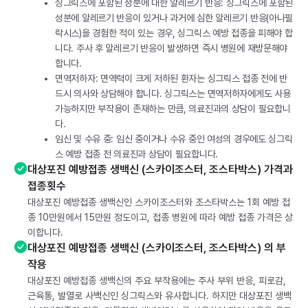
싱그릭스에 포함된 성분에 대한 알레르기 반응: 싱그릭스에 포함된
성분에 알레르기 반응이 있거나 과거에 심한 알레르기 반응(아나필
락시스)을 경험한 적이 있는 경우, 싱그릭스 예방 접종을 피해야 합
니다. 주사 후 알레르기 반응이 발생하면 즉시 병원에 재방문해야
합니다.
면역저하자: 면역력이 크게 저하된 환자는 싱그릭스 접종 전에 반
드시 의사와 상담해야 합니다. 싱그릭스는 면역저하자에게도 사용
가능하지만 부작용이 존재하는 만큼, 의료진과의 상담이 필요합니
다.
임신 및 수유 중: 임신 중이거나 수유 중인 여성의 경우에도 싱그릭
스 예방 접종 전 의료진과 상담이 필요합니다.
대상포진 예방접종 생백신 (스카이조스터, 조스타박스) 가격과
접종횟수
대상포진 예방접종 생백신인 스카이조스터와 조스타박스는 1회 예방 접
종 10만원에서 15만원 정도이고, 접종 병원에 따라 예방 접종 가격은 상
이합니다.
대상포진 예방접종 생백신 (스카이조스터, 조스타박스) 의 부
작용
대상포진 예방접종 생백신의 주요 부작용에는 주사 부위 반응, 피로감,
근육통, 발열로 사백신인 싱그릭스와 유사합니다. 하지만 대상포진 생백