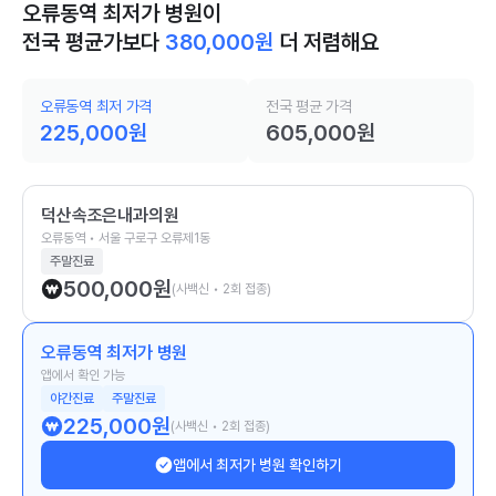
오류동역 최저가 병원이
전국 평균가보다
380,000
원
더 저렴해요
오류동역 최저 가격
전국 평균 가격
225,000
원
605,000
원
덕산속조은내과의원
오류동역 • 서울 구로구 오류제1동
주말진료
500,000
원
(사백신 • 2회 접종)
오류동역 최저가 병원
앱에서 확인 가능
야간진료
주말진료
225,000
원
(사백신 • 2회 접종)
앱에서 최저가 병원 확인하기