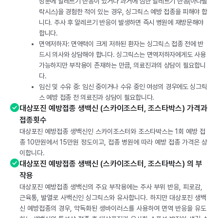
성분에 알레르기 반응이 있거나 과거에 심한 알레르기 반응(아나필
락시스)을 경험한 적이 있는 경우, 싱그릭스 예방 접종을 피해야 합
니다. 주사 후 알레르기 반응이 발생하면 즉시 병원에 재방문해야
합니다.
면역저하자: 면역력이 크게 저하된 환자는 싱그릭스 접종 전에 반
드시 의사와 상담해야 합니다. 싱그릭스는 면역저하자에게도 사용
가능하지만 부작용이 존재하는 만큼, 의료진과의 상담이 필요합니
다.
임신 및 수유 중: 임신 중이거나 수유 중인 여성의 경우에도 싱그릭
스 예방 접종 전 의료진과 상담이 필요합니다.
대상포진 예방접종 생백신 (스카이조스터, 조스타박스) 가격과
접종횟수
대상포진 예방접종 생백신인 스카이조스터와 조스타박스는 1회 예방 접
종 10만원에서 15만원 정도이고, 접종 병원에 따라 예방 접종 가격은 상
이합니다.
대상포진 예방접종 생백신 (스카이조스터, 조스타박스) 의 부
작용
대상포진 예방접종 생백신의 주요 부작용에는 주사 부위 반응, 피로감,
근육통, 발열로 사백신인 싱그릭스와 유사합니다. 하지만 대상포진 생백
신 예방접종의 경우, 약독화된 생바이러스를 사용하여 면역 반응을 유도