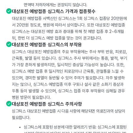
면역력 저하자에게는 권장되지 않습니다.
대상포진 예방접종 싱그릭스 가격과 접종횟수
대상포진 예방접종 사백신인 싱그릭스는 1회 싱그릭스 접종당 20만원에
서 20만원 정도로, 병원에 따라서 상이합니다. 또한 대상포진 예방접종
싱그릭스는 대상포진 예방 효과 증대를 위해 첫 예방 접종 후 2~6개월
뒤, 한번 더 싱그릭스 예방 접종을 맞는 것이 권고됩니다.
대상포진 예방접종 싱그릭스의 부작용
싱그릭스 대상포진 예방접종의 주요 부작용에는 주사 부위 반응, 피로감,
근육통, 발열 등이 있습니다. 싱그릭스 주사 부위에서는 통증, 발적, 부기
가 가장 흔하게 발생하지만, 일시적인 증상일 가능성이 높습니다. 또한,
싱그릭스 예방 접종 후 일시적인 피로감이나 근육통, 관절통을 느낄 수
있으며, 경미한 발열이 동반될 수 있어 주의가 필요합니다. 자주 발생하
지는 않으나, 싱그릭스 예방접종 이후 구토나 설사 같은 소화기 증상과
두통 등이 발생할 수 있으며, 싱그릭스 접종 이후 부작용이 심해질 경우
병원 방문이 필요합니다.
대상포진 예방접종 싱그릭스 주의사항
싱그릭스 대상포진 예방접종 시 다음 사항에 해당되면 의료진과의 상담이
필요합니다.
싱그릭스에 포함된 성분에 대한 알레르기 반응: 싱그릭스에 포함된