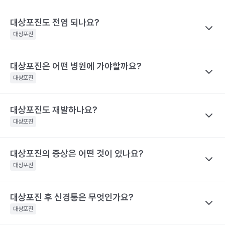
대상포진도 전염 되나요?
대상포진
대상포진은 어떤 병원에 가야할까요?
나만의닥터
대상포진이 특정 바이러스에 의해 유발된다고 하니 혹시 대상포진
대상포진
을 남에게 옮기지는 않을까 걱정하는 경우가 많아요. 전염성에 대해
서 짚어보려면 먼저 수두와 대상포진으로 나눠 생각해야 하는데요,
대상포진도 재발하나요?
나만의닥터
수두는 비말을 통해 호흡기로 전염될 수 있고, 수포 진물을 접촉해도
대상포진은 치료가 되고 난 후에도 통증이 지속되거나 후유증이 동
대상포진
전파될 수 있으므로 주의가 필요해요.
반될 수 있어 자신의 증상에 맞는 병원을 가는 것이 매우 중요해요.
대상포진은 수두와 달리 전염력이 약해요. 전염력이 아예 없다고 하
기 어려운 이유는 수포(물집) 때문이에요. 수포 안에는 활성화된 바
대상포진의 증상은 어떤 것이 있나요?
나만의닥터
눈 주위에 난 대상포진 : 안과, 피부과, 통증의학과
이러스가 들어 있기 때문에 만약 수포를 건드려 터트리면 이를 통해
네. 대상포진도 재발할 수 있어요. 실제로 해외에는 대상포진이 세
등에 난 대상포진 : 피부과 및 통증의학과
대상포진
서 다른 사람에게도 옮을 수 있어요. 만약 수두를 앓은 적이 있으면
차례나 재발한 사람도 있어요.
치통을 동반한 대상포진 : 치과 및 통증의학과
대상포진으로, 수두를 앓은 적이 없다면 수두로 나타날 수 있어요.
2009년 미국에서의 연구결과 대상포진 환자의 5%가 8년 이내에
대상포진 후 신경통은 무엇인가요?
나만의닥터
해당 콘텐츠는 질환 지식 제공을 위해 만들어 진 것으로, 진료 행위 유도 및 특정 의약품
한편, 대상포진 병변이 초기 단계인 발진 상태이거나 수포가 가라앉
재발했다고 해요. 대상포진의 재발 확률은 대상포진의 통증 지속시
을 권유하지 않습니다.
아 딱지가 생긴 상태라면 전염 가능성은 거의 없어요.
대상포진
간과 관련이 깊어요. 30일 이상 대상포진 통증이 지속된 사람은 그
전문적인 의학적 소견은 의료 기관을 통해 받으시길 바랍니다.
해당 콘텐츠는 질환 지식 제공을 위해 만들어 진 것으로, 진료 행위 유도 및 특정 의약품
렇지 않은 사람보다 대상포진의 재발률이 2.8배 높아요. 대상포진의