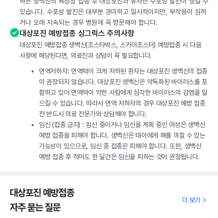
하는 생백신의 특성상 접종 후 대상포진과 유사한 수포성 발진이 생길 수
있습니다. 수포성 발진은 대부분 경미하고 일시적이지만, 부작용이 심하
거나 오래 지속되는 경우 병원에 꼭 방문해야 합니다.
대상포진 예방접종 싱그릭스 주의사항
대상포진 예방접종 생백신(조스타박스, 스카이조스터) 예방접종 시 다음
사항에 해당된다면, 의료진과 상담이 꼭 필요합니다.
면역저하자: 면역력이 크게 저하된 환자는 대상포진 생백신의 접종
이 권장되지 않습니다. 대상포진 생백신은 약독화된 바이러스를 포
함하고 있어 면역력이 약한 사람에게 심각한 바이러스의 감염을 일
으킬 수 있습니다. 따라서 면역 저하자의 경우 대상포진 예방 접종
전 반드시 의료 전문가와 상담해야 합니다.
임신 (접종 금지) : 임신 중이거나 임신을 계획 중인 여성은 생백신
예방 접종을 피해야 합니다. 생백신은 태아에게 해를 끼칠 수 있는
가능성이 있으므로, 임신 중 접종은 피해야 합니다. 또한, 생백신
예방 접종 후 적어도 한 달간은 임신을 피하는 것이 권장됩니다.
대상포진 예방접종
더 보기
자주 묻는 질문