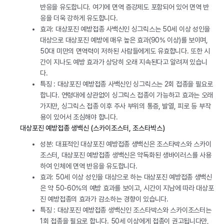
반응을 유도합니다. 여기에 면역 증강제도 포함되어 있어 면역 반
응을 더욱 강하게 유도합니다.
효과: 대상포진 예방접종 사백신인 싱그릭스는 50세 이상 성인을
대상으로 대상포진 예방에 매우 높은 효과(90% 이상)를 보이며,
50대 미만의 면역력이 저하된 사람들에게도 유효합니다. 또한 시
간이 지나도 예방 효과가 상당히 오래 지속된다고 알려져 있습니
다.
특징 : 대상포진 예방접종 사백신인 싱그릭스는 2회 접종을 필요로
합니다. 연령대에 상관없이 싱그릭스 접종이 가능하고 효과는 오래
가지만, 싱그릭스 접종 이후 주사 부위의 통증, 발열, 피로 등 부작
용이 있어서 조심해야 합니다.
대상포진 예방접종 생백신 (스카이조스터, 조스타박스)
성분: 대표적인 대상포진 예방접종 생백신은 조스타박스와 스카이
조스터, 대상포진 예방접종 생백신은 약독화된 생바이러스를 사용
하여 인체에 면역 반응을 유도합니다.
효과: 50세 이상 성인을 대상으로 하는 대상포진 예방접종 생백신
은 약 50-60%의 예방 효과를 보이고, 시간이 지남에 따라 대상포
진 예방접종의 효과가 감소하는 경향이 있습니다.
특징 : 대상포진 예방접종 생백신인 조스타박스와 스카이조스터는
1회 접종을 필요로 합니다. 50세 이상에게 접종이 권고됩니다만,