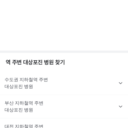
는 이러한 제한 대상은 아니지만, 최종 처방 여부와 종류는 진료한
전문적인 의학적 소견은 의료 기관을 통해 받으시길 바랍니다.
점, 수두 증상 알아보기
의사의 판단에 따라 달라질 수 있어요.
2분 꿀팁 ㆍ #대상포진 #수두
해당 콘텐츠는 질환 지식 제공을 위해 만들어 진 것으로, 진료 행위 유도 및 특정 의약품
을 권유하지 않습니다.
전문적인 의학적 소견은 의료 기관을 통해 받으시길 바랍니다.
대상포진이란? 대상포진 원인, 초기증상, 합병증까지
😱
1분 꿀팁 ㆍ #대상포진 #대상포진신경통
역 주변
대상포진
병원 찾기
수도권
지하철역 주변
대상포진
병원
부산
지하철역 주변
대상포진
병원
대전
지하철역 주변