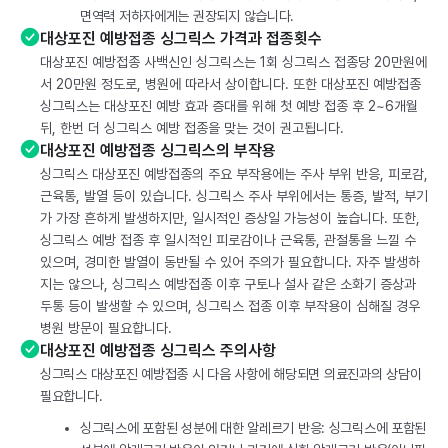
면역력 저하자에게는 권장되지 않습니다.
대상포진 예방접종 싱그릭스 가격과 접종횟수
대상포진 예방접종 사백신인 싱그릭스는 1회 싱그릭스 접종당 20만원에
서 20만원 정도로, 병원에 따라서 상이합니다. 또한 대상포진 예방접종
싱그릭스는 대상포진 예방 효과 증대를 위해 첫 예방 접종 후 2~6개월
뒤, 한번 더 싱그릭스 예방 접종을 맞는 것이 권고됩니다.
대상포진 예방접종 싱그릭스의 부작용
싱그릭스 대상포진 예방접종의 주요 부작용에는 주사 부위 반응, 피로감,
근육통, 발열 등이 있습니다. 싱그릭스 주사 부위에서는 통증, 발적, 부기
가 가장 흔하게 발생하지만, 일시적인 증상일 가능성이 높습니다. 또한,
싱그릭스 예방 접종 후 일시적인 피로감이나 근육통, 관절통을 느낄 수
있으며, 경미한 발열이 동반될 수 있어 주의가 필요합니다. 자주 발생하
지는 않으나, 싱그릭스 예방접종 이후 구토나 설사 같은 소화기 증상과
두통 등이 발생할 수 있으며, 싱그릭스 접종 이후 부작용이 심해질 경우
병원 방문이 필요합니다.
대상포진 예방접종 싱그릭스 주의사항
싱그릭스 대상포진 예방접종 시 다음 사항에 해당되면 의료진과의 상담이
필요합니다.
싱그릭스에 포함된 성분에 대한 알레르기 반응: 싱그릭스에 포함된