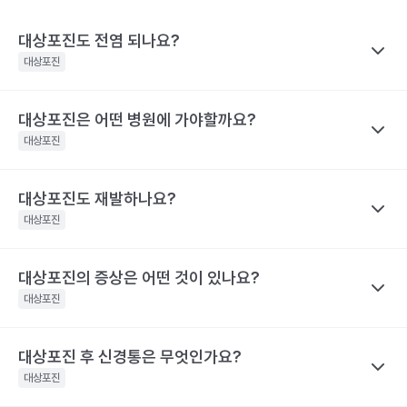
대상포진도 전염 되나요?
대상포진
대상포진은 어떤 병원에 가야할까요?
나만의닥터
대상포진이 특정 바이러스에 의해 유발된다고 하니 혹시 대상포진
대상포진
을 남에게 옮기지는 않을까 걱정하는 경우가 많아요. 전염성에 대해
서 짚어보려면 먼저 수두와 대상포진으로 나눠 생각해야 하는데요,
대상포진도 재발하나요?
나만의닥터
수두는 비말을 통해 호흡기로 전염될 수 있고, 수포 진물을 접촉해도
대상포진은 치료가 되고 난 후에도 통증이 지속되거나 후유증이 동
대상포진
전파될 수 있으므로 주의가 필요해요.
반될 수 있어 자신의 증상에 맞는 병원을 가는 것이 매우 중요해요.
대상포진은 수두와 달리 전염력이 약해요. 전염력이 아예 없다고 하
기 어려운 이유는 수포(물집) 때문이에요. 수포 안에는 활성화된 바
대상포진의 증상은 어떤 것이 있나요?
나만의닥터
눈 주위에 난 대상포진 : 안과, 피부과, 통증의학과
이러스가 들어 있기 때문에 만약 수포를 건드려 터트리면 이를 통해
네. 대상포진도 재발할 수 있어요. 실제로 해외에는 대상포진이 세
등에 난 대상포진 : 피부과 및 통증의학과
대상포진
서 다른 사람에게도 옮을 수 있어요. 만약 수두를 앓은 적이 있으면
차례나 재발한 사람도 있어요.
치통을 동반한 대상포진 : 치과 및 통증의학과
대상포진으로, 수두를 앓은 적이 없다면 수두로 나타날 수 있어요.
2009년 미국에서의 연구결과 대상포진 환자의 5%가 8년 이내에
대상포진 후 신경통은 무엇인가요?
나만의닥터
해당 콘텐츠는 질환 지식 제공을 위해 만들어 진 것으로, 진료 행위 유도 및 특정 의약품
한편, 대상포진 병변이 초기 단계인 발진 상태이거나 수포가 가라앉
재발했다고 해요. 대상포진의 재발 확률은 대상포진의 통증 지속시
을 권유하지 않습니다.
아 딱지가 생긴 상태라면 전염 가능성은 거의 없어요.
대상포진
간과 관련이 깊어요. 30일 이상 대상포진 통증이 지속된 사람은 그
전문적인 의학적 소견은 의료 기관을 통해 받으시길 바랍니다.
해당 콘텐츠는 질환 지식 제공을 위해 만들어 진 것으로, 진료 행위 유도 및 특정 의약품
렇지 않은 사람보다 대상포진의 재발률이 2.8배 높아요. 대상포진의