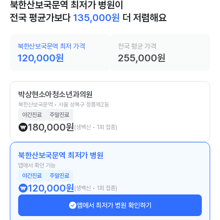
북한산보국문역 최저가 병원이
전국 평균가보다
135,000
원
더 저렴해요
북한산보국문역 최저 가격
전국 평균 가격
120,000
원
255,000
원
박상현소아청소년과의원
북한산보국문역 • 서울 성북구 정릉제2동
야간진료
주말진료
180,000
원
(생백신 • 1회 접종)
북한산보국문역 최저가 병원
앱에서 확인 가능
야간진료
주말진료
120,000
원
(생백신 • 1회 접종)
앱에서 최저가 병원 확인하기