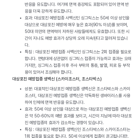
반응을 유도합니다. 여기에 면역 증강제도 포함되어 있어 면역 반
응을 더욱 강하게 유도합니다.
효과: 대상포진 예방접종 사백신인 싱그릭스는 50세 이상 성인을
대상으로 대상포진 예방에 매우 높은 효과(90% 이상)를 보이며,
50대 미만의 면역력이 저하된 사람들에게도 유효합니다. 또한 시
간이 지나도 예방 효과가 상당히 오래 지속된다고 알려져 있습니
다.
특징 : 대상포진 예방접종 사백신인 싱그릭스는 2회 접종을 필요로
합니다. 연령대에 상관없이 싱그릭스 접종이 가능하고 효과는 오래
가지만, 싱그릭스 접종 이후 주사 부위의 통증, 발열, 피로 등 부작
용이 있어서 조심해야 합니다.
대상포진 예방접종 생백신 (스카이조스터, 조스타박스)
성분: 대표적인 대상포진 예방접종 생백신은 조스타박스와 스카이
조스터, 대상포진 예방접종 생백신은 약독화된 생바이러스를 사용
하여 인체에 면역 반응을 유도합니다.
효과: 50세 이상 성인을 대상으로 하는 대상포진 예방접종 생백신
은 약 50-60%의 예방 효과를 보이고, 시간이 지남에 따라 대상포
진 예방접종의 효과가 감소하는 경향이 있습니다.
특징 : 대상포진 예방접종 생백신인 조스타박스와 스카이조스터는
1회 접종을 필요로 합니다. 50세 이상에게 접종이 권고됩니다만,