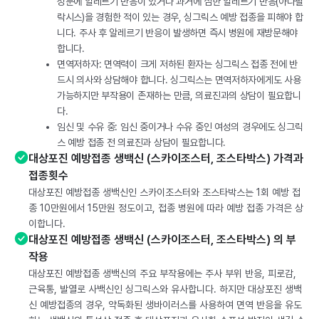
성분에 알레르기 반응이 있거나 과거에 심한 알레르기 반응(아나필
락시스)을 경험한 적이 있는 경우, 싱그릭스 예방 접종을 피해야 합
니다. 주사 후 알레르기 반응이 발생하면 즉시 병원에 재방문해야
합니다.
면역저하자: 면역력이 크게 저하된 환자는 싱그릭스 접종 전에 반
드시 의사와 상담해야 합니다. 싱그릭스는 면역저하자에게도 사용
가능하지만 부작용이 존재하는 만큼, 의료진과의 상담이 필요합니
다.
임신 및 수유 중: 임신 중이거나 수유 중인 여성의 경우에도 싱그릭
스 예방 접종 전 의료진과 상담이 필요합니다.
대상포진 예방접종 생백신 (스카이조스터, 조스타박스) 가격과
접종횟수
대상포진 예방접종 생백신인 스카이조스터와 조스타박스는 1회 예방 접
종 10만원에서 15만원 정도이고, 접종 병원에 따라 예방 접종 가격은 상
이합니다.
대상포진 예방접종 생백신 (스카이조스터, 조스타박스) 의 부
작용
대상포진 예방접종 생백신의 주요 부작용에는 주사 부위 반응, 피로감,
근육통, 발열로 사백신인 싱그릭스와 유사합니다. 하지만 대상포진 생백
신 예방접종의 경우, 약독화된 생바이러스를 사용하여 면역 반응을 유도