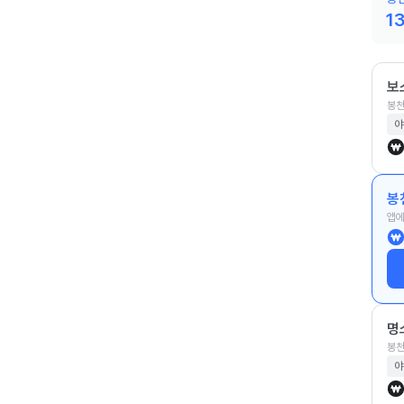
1
보
봉천
야
봉
앱에
명
봉천
야