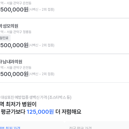
역 • 서울 관악구 은천동
500,000
원
(사백신 • 2회 접종)
악성모의원
역 • 서울 관악구 청룡동
말진료
500,000
원
(사백신 • 2회 접종)
규남내과의원
역 • 서울 관악구 은천동
500,000
원
(사백신 • 2회 접종)
 대상포진 예방접종 생백신 가격 (조스타박스 등)
역 최저가 병원이
 평균가보다
125,000
원
더 저렴해요
역 최저 가격
전국 평균 가격