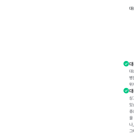
대
대
대
병
위
대
싱
있
증
을
나
그