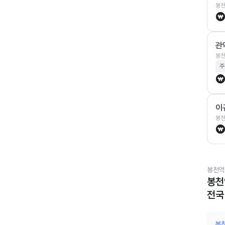
봉천
관
봉천
주
이
봉천
봉천역
봉천
전국
봉천