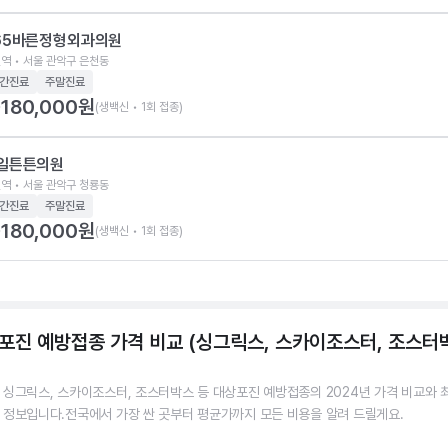
65바른정형외과의원
역 • 서울 관악구 은천동
간진료
주말진료
180,000
원
(생백신 • 1회 접종)
일튼튼의원
역 • 서울 관악구 청룡동
간진료
주말진료
180,000
원
(생백신 • 1회 접종)
포진 예방접종 가격 비교 (싱그릭스, 스카이조스터, 조스터
 싱그릭스, 스카이조스터, 조스터박스 등 대상포진 예방접종의 2024년 가격 비교와 
 정보입니다.전국에서 가장 싼 곳부터 평균가까지 모든 비용을 알려 드릴게요.