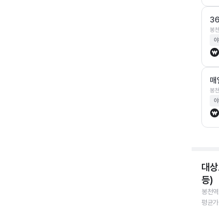
3
봉천
야
매
봉천
야
대상
등)
봉천역
평균가