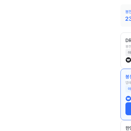
봉천
2
D
봉천
야
봉
앱에
야
한