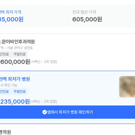
역 최저 가격
전국 평균 가격
35,000
원
605,000
원
R.문이비인후과의원
역 • 서울 관악구 성현동
간진료
주말진료
600,000
원
(사백신 • 2회 접종)
천역 최저가 병원
서 확인 가능
간진료
주말진료
235,000
원
(사백신 • 2회 접종)
앱에서 최저가 병원 확인하기
영의원