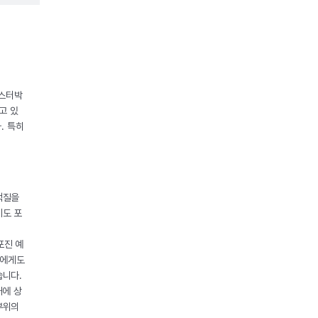
조스터박
고 있
. 특히
백질을
제도 포
포진 예
들에게도
습니다.
대에 상
부위의