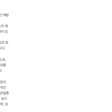
진 예방
%의 예
향이 있
요로 합
니다.
도로,
증대를
다.
 등이
시적인
 관절통
 않으
며, 싱