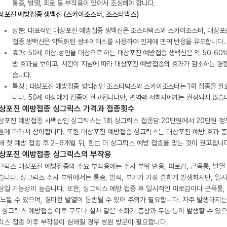
통증, 발열, 피로 등 부작용이 있어서 조심해야 합니다.
상포진 예방접종 생백신 (스카이조스터, 조스타박스)
성분: 대표적인 대상포진 예방접종 생백신은 조스타박스와 스카이조스터, 대상포
접종 생백신은 약독화된 생바이러스를 사용하여 인체에 면역 반응을 유도합니다.
효과: 50세 이상 성인을 대상으로 하는 대상포진 예방접종 생백신은 약 50-60
방 효과를 보이고, 시간이 지남에 따라 대상포진 예방접종의 효과가 감소하는 경
습니다.
특징 : 대상포진 예방접종 생백신인 조스타박스와 스카이조스터는 1회 접종을 필
니다. 50세 이상에게 접종이 권고됩니다만, 면역력 저하자에게는 권장되지 않습
상포진 예방접종 싱그릭스 가격과 접종횟수
상포진 예방접종 사백신인 싱그릭스는 1회 싱그릭스 접종당 20만원에서 20만원 정
원에 따라서 상이합니다. 또한 대상포진 예방접종 싱그릭스는 대상포진 예방 효과 
해 첫 예방 접종 후 2~6개월 뒤, 한번 더 싱그릭스 예방 접종을 맞는 것이 권고됩니
상포진 예방접종 싱그릭스의 부작용
그릭스 대상포진 예방접종의 주요 부작용에는 주사 부위 반응, 피로감, 근육통, 발열
습니다. 싱그릭스 주사 부위에서는 통증, 발적, 부기가 가장 흔하게 발생하지만, 일
상일 가능성이 높습니다. 또한, 싱그릭스 예방 접종 후 일시적인 피로감이나 근육통,
 느낄 수 있으며, 경미한 발열이 동반될 수 있어 주의가 필요합니다. 자주 발생하지는
, 싱그릭스 예방접종 이후 구토나 설사 같은 소화기 증상과 두통 등이 발생할 수 있으
릭스 접종 이후 부작용이 심해질 경우 병원 방문이 필요합니다.