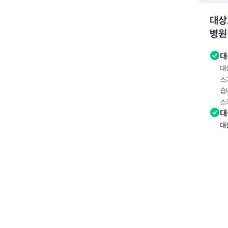
대상
병원
대
대
스
습
스
대
대