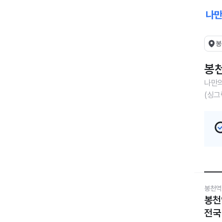
봉
봉천
나만의
(싱그
봉천역
봉천
전국