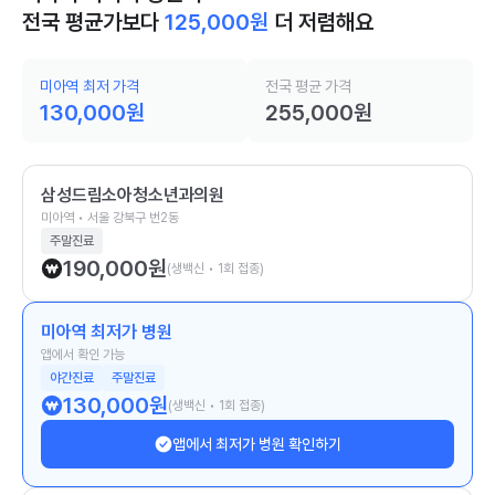
전국 평균가보다
125,000
원
더 저렴해요
미아역 최저 가격
전국 평균 가격
130,000
원
255,000
원
삼성드림소아청소년과의원
미아역 • 서울 강북구 번2동
주말진료
190,000
원
(생백신 • 1회 접종)
미아역 최저가 병원
앱에서 확인 가능
야간진료
주말진료
130,000
원
(생백신 • 1회 접종)
앱에서 최저가 병원 확인하기