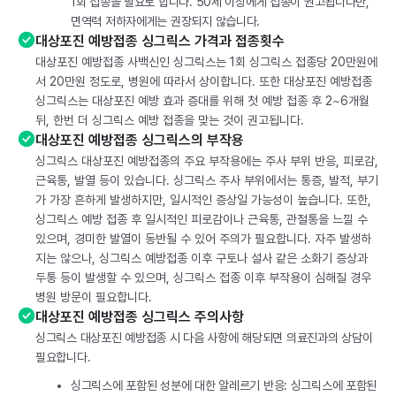
1회 접종을 필요로 합니다. 50세 이상에게 접종이 권고됩니다만,
면역력 저하자에게는 권장되지 않습니다.
대상포진 예방접종 싱그릭스 가격과 접종횟수
대상포진 예방접종 사백신인 싱그릭스는 1회 싱그릭스 접종당 20만원에
서 20만원 정도로, 병원에 따라서 상이합니다. 또한 대상포진 예방접종
싱그릭스는 대상포진 예방 효과 증대를 위해 첫 예방 접종 후 2~6개월
뒤, 한번 더 싱그릭스 예방 접종을 맞는 것이 권고됩니다.
대상포진 예방접종 싱그릭스의 부작용
싱그릭스 대상포진 예방접종의 주요 부작용에는 주사 부위 반응, 피로감,
근육통, 발열 등이 있습니다. 싱그릭스 주사 부위에서는 통증, 발적, 부기
가 가장 흔하게 발생하지만, 일시적인 증상일 가능성이 높습니다. 또한,
싱그릭스 예방 접종 후 일시적인 피로감이나 근육통, 관절통을 느낄 수
있으며, 경미한 발열이 동반될 수 있어 주의가 필요합니다. 자주 발생하
지는 않으나, 싱그릭스 예방접종 이후 구토나 설사 같은 소화기 증상과
두통 등이 발생할 수 있으며, 싱그릭스 접종 이후 부작용이 심해질 경우
병원 방문이 필요합니다.
대상포진 예방접종 싱그릭스 주의사항
싱그릭스 대상포진 예방접종 시 다음 사항에 해당되면 의료진과의 상담이
필요합니다.
싱그릭스에 포함된 성분에 대한 알레르기 반응: 싱그릭스에 포함된