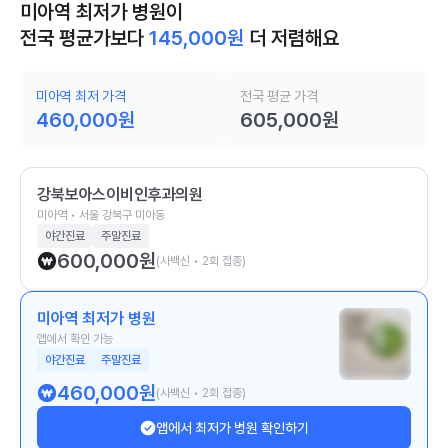
미아역 최저가 병원이
전국 평균가보다
145,000
원
더 저렴해요
미아역 최저 가격
전국 평균 가격
460,000
원
605,000
원
강북보아스이비인후과의원
미아역 • 서울 강북구 미아동
야간진료
주말진료
600,000
원
(사백신 • 2회 접종)
미아역 최저가 병원
앱에서 확인 가능
야간진료
주말진료
460,000
원
(사백신 • 2회 접종)
앱에서 최저가 병원 확인하기