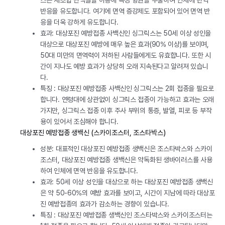
스는 재조합 단백질을 이용해 특정 항원을 추출하여 인체에 면역
반응을 유도합니다. 여기에 면역 증강제도 포함되어 있어 면역 반
응을 더욱 강하게 유도합니다.
효과: 대상포진 예방접종 사백신인 싱그릭스는 50세 이상 성인을
대상으로 대상포진 예방에 매우 높은 효과(90% 이상)를 보이며,
50대 미만의 면역력이 저하된 사람들에게도 유효합니다. 또한 시
간이 지나도 예방 효과가 상당히 오래 지속된다고 알려져 있습니
다.
특징 : 대상포진 예방접종 사백신인 싱그릭스는 2회 접종을 필요로
합니다. 연령대에 상관없이 싱그릭스 접종이 가능하고 효과는 오래
가지만, 싱그릭스 접종 이후 주사 부위의 통증, 발열, 피로 등 부작
용이 있어서 조심해야 합니다.
대상포진 예방접종 생백신 (스카이조스터, 조스타박스)
성분: 대표적인 대상포진 예방접종 생백신은 조스타박스와 스카이
조스터, 대상포진 예방접종 생백신은 약독화된 생바이러스를 사용
하여 인체에 면역 반응을 유도합니다.
효과: 50세 이상 성인을 대상으로 하는 대상포진 예방접종 생백신
은 약 50-60%의 예방 효과를 보이고, 시간이 지남에 따라 대상포
진 예방접종의 효과가 감소하는 경향이 있습니다.
특징 : 대상포진 예방접종 생백신인 조스타박스와 스카이조스터는