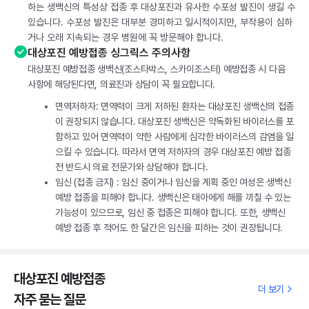
하는 생백신의 특성상 접종 후 대상포진과 유사한 수포성 발진이 생길 수
있습니다. 수포성 발진은 대부분 경미하고 일시적이지만, 부작용이 심하
거나 오래 지속되는 경우 병원에 꼭 방문해야 합니다.
대상포진 예방접종 싱그릭스 주의사항
대상포진 예방접종 생백신(조스타박스, 스카이조스터) 예방접종 시 다음
사항에 해당된다면, 의료진과 상담이 꼭 필요합니다.
면역저하자: 면역력이 크게 저하된 환자는 대상포진 생백신의 접종
이 권장되지 않습니다. 대상포진 생백신은 약독화된 바이러스를 포
함하고 있어 면역력이 약한 사람에게 심각한 바이러스의 감염을 일
으킬 수 있습니다. 따라서 면역 저하자의 경우 대상포진 예방 접종
전 반드시 의료 전문가와 상담해야 합니다.
임신 (접종 금지) : 임신 중이거나 임신을 계획 중인 여성은 생백신
예방 접종을 피해야 합니다. 생백신은 태아에게 해를 끼칠 수 있는
가능성이 있으므로, 임신 중 접종은 피해야 합니다. 또한, 생백신
예방 접종 후 적어도 한 달간은 임신을 피하는 것이 권장됩니다.
대상포진 예방접종
더 보기
자주 묻는 질문