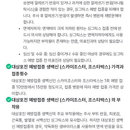
성분에 알레르기 반응이 있거나 과거에 심한 알레르기 반응(아나필
락시스)을 경험한 적이 있는 경우, 싱그릭스 예방 접종을 피해야 합
니다. 주사 후 알레르기 반응이 발생하면 즉시 병원에 재방문해야
합니다.
면역저하자: 면역력이 크게 저하된 환자는 싱그릭스 접종 전에 반
드시 의사와 상담해야 합니다. 싱그릭스는 면역저하자에게도 사용
가능하지만 부작용이 존재하는 만큼, 의료진과의 상담이 필요합니
다.
임신 및 수유 중: 임신 중이거나 수유 중인 여성의 경우에도 싱그릭
스 예방 접종 전 의료진과 상담이 필요합니다.
대상포진 예방접종 생백신 (스카이조스터, 조스타박스) 가격과
접종횟수
대상포진 예방접종 생백신인 스카이조스터와 조스타박스는 1회 예방 접
종 10만원에서 15만원 정도이고, 접종 병원에 따라 예방 접종 가격은 상
이합니다.
대상포진 예방접종 생백신 (스카이조스터, 조스타박스) 의 부
작용
대상포진 예방접종 생백신의 주요 부작용에는 주사 부위 반응, 피로감,
근육통, 발열로 사백신인 싱그릭스와 유사합니다. 하지만 대상포진 생백
신 예방접종의 경우, 약독화된 생바이러스를 사용하여 면역 반응을 유도