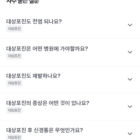
자주 묻는 질문
대상포진도 전염 되나요?
대상포진
대상포진은 어떤 병원에 가야할까요?
나만의닥터
대상포진이 특정 바이러스에 의해 유발된다고 하니 혹시 대상포진
대상포진
을 남에게 옮기지는 않을까 걱정하는 경우가 많아요. 전염성에 대해
서 짚어보려면 먼저 수두와 대상포진으로 나눠 생각해야 하는데요,
대상포진도 재발하나요?
나만의닥터
수두는 비말을 통해 호흡기로 전염될 수 있고, 수포 진물을 접촉해도
대상포진은 치료가 되고 난 후에도 통증이 지속되거나 후유증이 동
대상포진
전파될 수 있으므로 주의가 필요해요.
반될 수 있어 자신의 증상에 맞는 병원을 가는 것이 매우 중요해요.
대상포진은 수두와 달리 전염력이 약해요. 전염력이 아예 없다고 하
기 어려운 이유는 수포(물집) 때문이에요. 수포 안에는 활성화된 바
대상포진의 증상은 어떤 것이 있나요?
나만의닥터
눈 주위에 난 대상포진 : 안과, 피부과, 통증의학과
이러스가 들어 있기 때문에 만약 수포를 건드려 터트리면 이를 통해
네. 대상포진도 재발할 수 있어요. 실제로 해외에는 대상포진이 세
등에 난 대상포진 : 피부과 및 통증의학과
대상포진
서 다른 사람에게도 옮을 수 있어요. 만약 수두를 앓은 적이 있으면
차례나 재발한 사람도 있어요.
치통을 동반한 대상포진 : 치과 및 통증의학과
대상포진으로, 수두를 앓은 적이 없다면 수두로 나타날 수 있어요.
2009년 미국에서의 연구결과 대상포진 환자의 5%가 8년 이내에
대상포진 후 신경통은 무엇인가요?
나만의닥터
해당 콘텐츠는 질환 지식 제공을 위해 만들어 진 것으로, 진료 행위 유도 및 특정 의약품
한편, 대상포진 병변이 초기 단계인 발진 상태이거나 수포가 가라앉
재발했다고 해요. 대상포진의 재발 확률은 대상포진의 통증 지속시
을 권유하지 않습니다.
아 딱지가 생긴 상태라면 전염 가능성은 거의 없어요.
대상포진
간과 관련이 깊어요. 30일 이상 대상포진 통증이 지속된 사람은 그