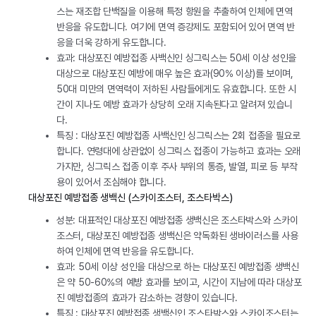
스는 재조합 단백질을 이용해 특정 항원을 추출하여 인체에 면역
반응을 유도합니다. 여기에 면역 증강제도 포함되어 있어 면역 반
응을 더욱 강하게 유도합니다.
효과: 대상포진 예방접종 사백신인 싱그릭스는 50세 이상 성인을
대상으로 대상포진 예방에 매우 높은 효과(90% 이상)를 보이며,
50대 미만의 면역력이 저하된 사람들에게도 유효합니다. 또한 시
간이 지나도 예방 효과가 상당히 오래 지속된다고 알려져 있습니
다.
특징 : 대상포진 예방접종 사백신인 싱그릭스는 2회 접종을 필요로
합니다. 연령대에 상관없이 싱그릭스 접종이 가능하고 효과는 오래
가지만, 싱그릭스 접종 이후 주사 부위의 통증, 발열, 피로 등 부작
용이 있어서 조심해야 합니다.
대상포진 예방접종 생백신 (스카이조스터, 조스타박스)
성분: 대표적인 대상포진 예방접종 생백신은 조스타박스와 스카이
조스터, 대상포진 예방접종 생백신은 약독화된 생바이러스를 사용
하여 인체에 면역 반응을 유도합니다.
효과: 50세 이상 성인을 대상으로 하는 대상포진 예방접종 생백신
은 약 50-60%의 예방 효과를 보이고, 시간이 지남에 따라 대상포
진 예방접종의 효과가 감소하는 경향이 있습니다.
특징 : 대상포진 예방접종 생백신인 조스타박스와 스카이조스터는