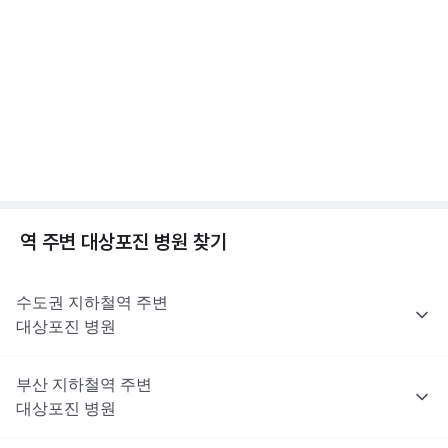
진료로 처방받을 수 없어요. 대상포진 치료에 쓰이는 항바이러스제
해당 콘텐츠는 질환 지식 제공을 위해 만들어 진 것으로, 진료 행위 유도 및 특정 의약품
수두와 대상포진, 차이가 뭘까? 수두/대상포진 차이
을 권유하지 않습니다.
는 이러한 제한 대상은 아니지만, 최종 처방 여부와 종류는 진료한
전문적인 의학적 소견은 의료 기관을 통해 받으시길 바랍니다.
점, 수두 증상 알아보기
의사의 판단에 따라 달라질 수 있어요.
2분 꿀팁 ㆍ #대상포진 #수두
해당 콘텐츠는 질환 지식 제공을 위해 만들어 진 것으로, 진료 행위 유도 및 특정 의약품
을 권유하지 않습니다.
전문적인 의학적 소견은 의료 기관을 통해 받으시길 바랍니다.
대상포진이란? 대상포진 원인, 초기증상, 합병증까지
😱
1분 꿀팁 ㆍ #대상포진 #대상포진신경통
역 주변
대상포진
병원 찾기
수도권
지하철역 주변
대상포진
병원
부산
지하철역 주변
대상포진
병원