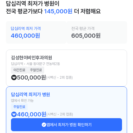
답십리역 최저가 병원이
전국 평균가보다
145,000
원
더 저렴해요
답십리역 최저 가격
전국 평균 가격
460,000
원
605,000
원
김성현이비인후과의원
답십리역 • 서울 동대문구 전농제2동
야간진료
주말진료
500,000
원
(사백신 • 2회 접종)
답십리역 최저가 병원
앱에서 확인 가능
주말진료
460,000
원
(사백신 • 2회 접종)
앱에서 최저가 병원 확인하기