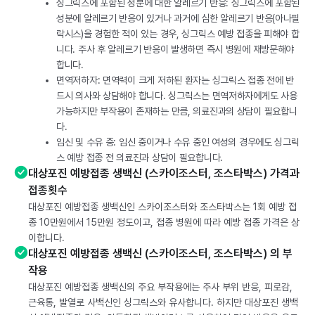
싱그릭스에 포함된 성분에 대한 알레르기 반응: 싱그릭스에 포함된
성분에 알레르기 반응이 있거나 과거에 심한 알레르기 반응(아나필
락시스)을 경험한 적이 있는 경우, 싱그릭스 예방 접종을 피해야 합
니다. 주사 후 알레르기 반응이 발생하면 즉시 병원에 재방문해야
합니다.
면역저하자: 면역력이 크게 저하된 환자는 싱그릭스 접종 전에 반
드시 의사와 상담해야 합니다. 싱그릭스는 면역저하자에게도 사용
가능하지만 부작용이 존재하는 만큼, 의료진과의 상담이 필요합니
다.
임신 및 수유 중: 임신 중이거나 수유 중인 여성의 경우에도 싱그릭
스 예방 접종 전 의료진과 상담이 필요합니다.
대상포진 예방접종 생백신 (스카이조스터, 조스타박스) 가격과
접종횟수
대상포진 예방접종 생백신인 스카이조스터와 조스타박스는 1회 예방 접
종 10만원에서 15만원 정도이고, 접종 병원에 따라 예방 접종 가격은 상
이합니다.
대상포진 예방접종 생백신 (스카이조스터, 조스타박스) 의 부
작용
대상포진 예방접종 생백신의 주요 부작용에는 주사 부위 반응, 피로감,
근육통, 발열로 사백신인 싱그릭스와 유사합니다. 하지만 대상포진 생백