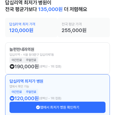
답십리역 최저가 병원이
전국 평균가보다
135,000
원
더 저렴해요
답십리역 최저 가격
전국 평균 가격
120,000
원
255,000
원
늘편한내과의원
답십리역 • 서울 동대문구 답십리제1동
야간진료
주말진료
190,000
원
(생백신 • 1회 접종)
답십리역 최저가 병원
앱에서 확인 가능
야간진료
주말진료
120,000
원
(생백신 • 1회 접종)
앱에서 최저가 병원 확인하기