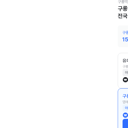
구룡역
구룡
전국
구룡
1
유
구룡
야
구
앱에
야