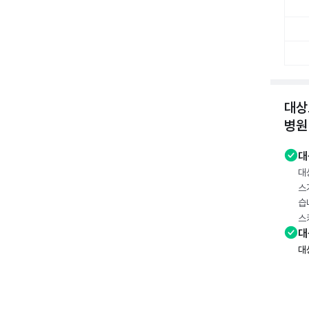
대상
병원
대
대
스
습
스
대
대