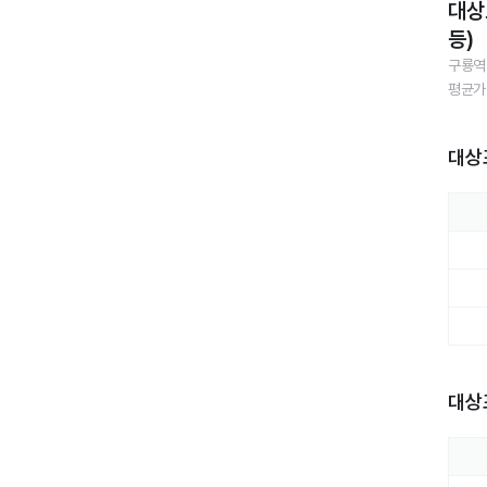
대상
등)
구룡역
평균가
대상
대상