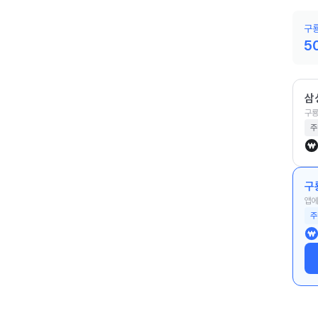
구룡
5
삼
구룡
주
구
앱에
주