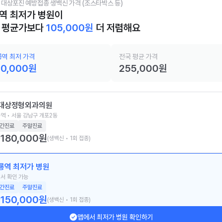
 대상포진 예방접종 생백신 가격 (조스타박스 등)
역 최저가 병원이
 평균가보다
105,000
원
더 저렴해요
역 최저 가격
전국 평균 가격
50,000
원
255,000
원
대상정형외과의원
역 • 서울 강남구 개포2동
간진료
주말진료
180,000
원
(생백신 • 1회 접종)
룡역 최저가 병원
서 확인 가능
간진료
주말진료
150,000
원
(생백신 • 1회 접종)
앱에서 최저가 병원 확인하기