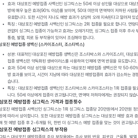
효과: 대상포진 예방접종 사백신인 싱그릭스는 50세 이상 성인을 대상으로 대상
방에 매우 높은 효과(90% 이상)를 보이며, 50대 미만의 면역력이 저하된 사람
유효합니다. 또한 시간이 지나도 예방 효과가 상당히 오래 지속된다고 알려져 있
특징 : 대상포진 예방접종 사백신인 싱그릭스는 2회 접종을 필요로 합니다. 연령
관없이 싱그릭스 접종이 가능하고 효과는 오래가지만, 싱그릭스 접종 이후 주사 
통증, 발열, 피로 등 부작용이 있어서 조심해야 합니다.
상포진 예방접종 생백신 (스카이조스터, 조스타박스)
성분: 대표적인 대상포진 예방접종 생백신은 조스타박스와 스카이조스터, 대상포
접종 생백신은 약독화된 생바이러스를 사용하여 인체에 면역 반응을 유도합니다.
효과: 50세 이상 성인을 대상으로 하는 대상포진 예방접종 생백신은 약 50-60
방 효과를 보이고, 시간이 지남에 따라 대상포진 예방접종의 효과가 감소하는 경
습니다.
특징 : 대상포진 예방접종 생백신인 조스타박스와 스카이조스터는 1회 접종을 필
니다. 50세 이상에게 접종이 권고됩니다만, 면역력 저하자에게는 권장되지 않습
상포진 예방접종 싱그릭스 가격과 접종횟수
상포진 예방접종 사백신인 싱그릭스는 1회 싱그릭스 접종당 20만원에서 20만원 정
원에 따라서 상이합니다. 또한 대상포진 예방접종 싱그릭스는 대상포진 예방 효과 
해 첫 예방 접종 후 2~6개월 뒤, 한번 더 싱그릭스 예방 접종을 맞는 것이 권고됩니
상포진 예방접종 싱그릭스의 부작용
그릭스 대상포진 예방접종의 주요 부작용에는 주사 부위 반응, 피로감, 근육통, 발열