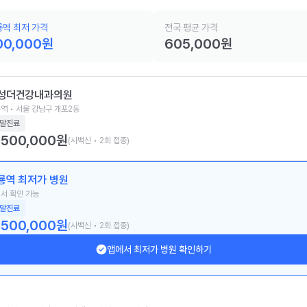
역 최저 가격
전국 평균 가격
00,000
원
605,000
원
성더건강내과의원
역 • 서울 강남구 개포2동
말진료
500,000
원
(사백신 • 2회 접종)
룡역 최저가 병원
서 확인 가능
말진료
500,000
원
(사백신 • 2회 접종)
앱에서 최저가 병원 확인하기