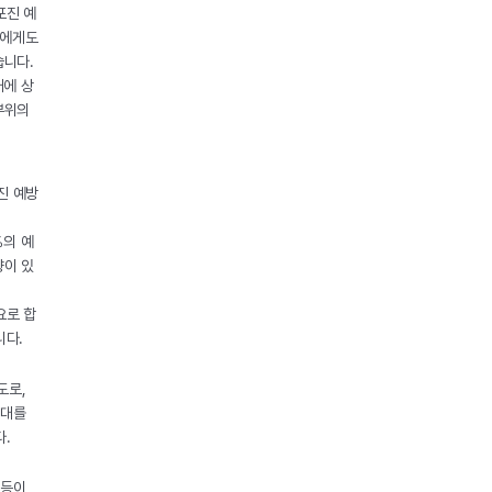
포진 예
들에게도
습니다.
대에 상
부위의
진 예방
%의 예
향이 있
요로 합
니다.
도로,
증대를
다.
 등이