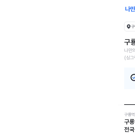
구
구룡
나만의
(싱그
구룡역
구룡
전국