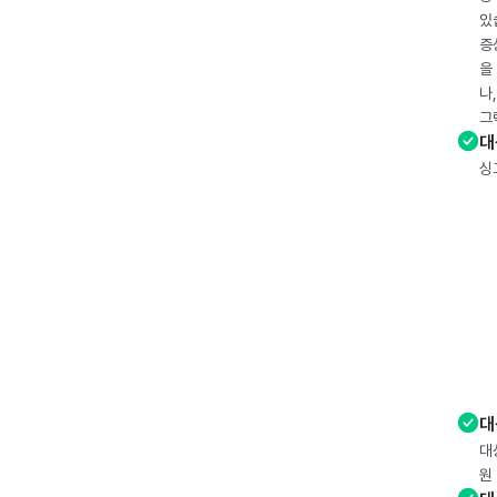
있
증
을
나
그
대
싱
대
대
원