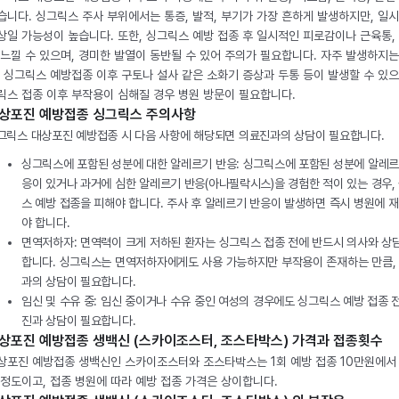
습니다. 싱그릭스 주사 부위에서는 통증, 발적, 부기가 가장 흔하게 발생하지만, 일
상일 가능성이 높습니다. 또한, 싱그릭스 예방 접종 후 일시적인 피로감이나 근육통,
 느낄 수 있으며, 경미한 발열이 동반될 수 있어 주의가 필요합니다. 자주 발생하지는
, 싱그릭스 예방접종 이후 구토나 설사 같은 소화기 증상과 두통 등이 발생할 수 있으
릭스 접종 이후 부작용이 심해질 경우 병원 방문이 필요합니다.
상포진 예방접종 싱그릭스 주의사항
그릭스 대상포진 예방접종 시 다음 사항에 해당되면 의료진과의 상담이 필요합니다.
싱그릭스에 포함된 성분에 대한 알레르기 반응: 싱그릭스에 포함된 성분에 알레르
응이 있거나 과거에 심한 알레르기 반응(아나필락시스)을 경험한 적이 있는 경우,
스 예방 접종을 피해야 합니다. 주사 후 알레르기 반응이 발생하면 즉시 병원에 
야 합니다.
면역저하자: 면역력이 크게 저하된 환자는 싱그릭스 접종 전에 반드시 의사와 상
합니다. 싱그릭스는 면역저하자에게도 사용 가능하지만 부작용이 존재하는 만큼,
과의 상담이 필요합니다.
임신 및 수유 중: 임신 중이거나 수유 중인 여성의 경우에도 싱그릭스 예방 접종 
진과 상담이 필요합니다.
상포진 예방접종 생백신 (스카이조스터, 조스타박스) 가격과 접종횟수
상포진 예방접종 생백신인 스카이조스터와 조스타박스는 1회 예방 접종 10만원에서 
 정도이고, 접종 병원에 따라 예방 접종 가격은 상이합니다.