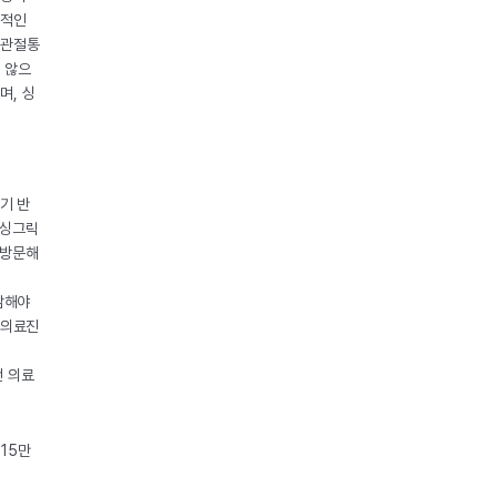
시적인
 관절통
 않으
며, 싱
기 반
 싱그릭
재방문해
담해야
 의료진
전 의료
15만