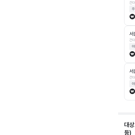
건대
주
서
건대
야
서
건대
야
대상
등)