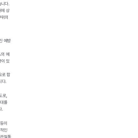
습니다.
대에 상
부위의
진 예방
%의 예
향이 있
요로 합
니다.
도로,
증대를
다.
 등이
시적인
 관절통