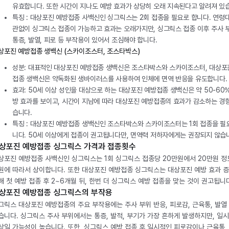
유효합니다. 또한 시간이 지나도 예방 효과가 상당히 오래 지속된다고 알려져 있
특징 : 대상포진 예방접종 사백신인 싱그릭스는 2회 접종을 필요로 합니다. 연령
관없이 싱그릭스 접종이 가능하고 효과는 오래가지만, 싱그릭스 접종 이후 주사 
통증, 발열, 피로 등 부작용이 있어서 조심해야 합니다.
상포진 예방접종 생백신 (스카이조스터, 조스타박스)
성분: 대표적인 대상포진 예방접종 생백신은 조스타박스와 스카이조스터, 대상포
접종 생백신은 약독화된 생바이러스를 사용하여 인체에 면역 반응을 유도합니다.
효과: 50세 이상 성인을 대상으로 하는 대상포진 예방접종 생백신은 약 50-60
방 효과를 보이고, 시간이 지남에 따라 대상포진 예방접종의 효과가 감소하는 경
습니다.
특징 : 대상포진 예방접종 생백신인 조스타박스와 스카이조스터는 1회 접종을 필
니다. 50세 이상에게 접종이 권고됩니다만, 면역력 저하자에게는 권장되지 않습
상포진 예방접종 싱그릭스 가격과 접종횟수
상포진 예방접종 사백신인 싱그릭스는 1회 싱그릭스 접종당 20만원에서 20만원 정
원에 따라서 상이합니다. 또한 대상포진 예방접종 싱그릭스는 대상포진 예방 효과 
해 첫 예방 접종 후 2~6개월 뒤, 한번 더 싱그릭스 예방 접종을 맞는 것이 권고됩니
상포진 예방접종 싱그릭스의 부작용
그릭스 대상포진 예방접종의 주요 부작용에는 주사 부위 반응, 피로감, 근육통, 발열
습니다. 싱그릭스 주사 부위에서는 통증, 발적, 부기가 가장 흔하게 발생하지만, 일
상일 가능성이 높습니다. 또한, 싱그릭스 예방 접종 후 일시적인 피로감이나 근육통,