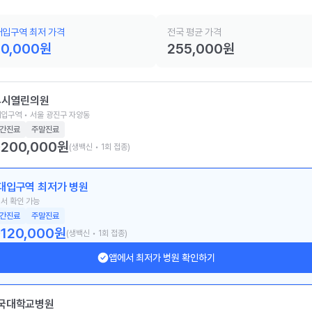
대입구역 최저 가격
전국 평균 가격
20,000
원
255,000
원
4시열린의원
입구역 • 서울 광진구 자양동
간진료
주말진료
200,000
원
(생백신 • 1회 접종)
대입구역 최저가 병원
서 확인 가능
간진료
주말진료
120,000
원
(생백신 • 1회 접종)
앱에서 최저가 병원 확인하기
국대학교병원