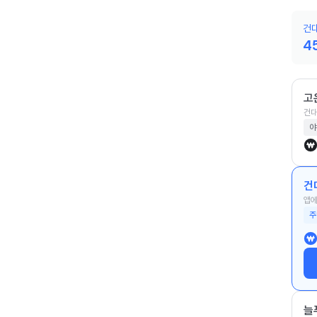
건
4
고
건대
야
건
앱에
주
늘