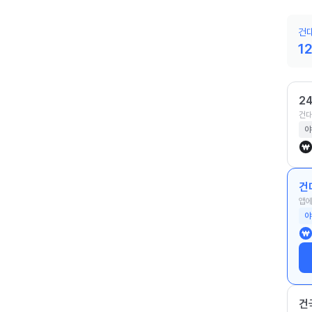
건
1
2
건대
야
건
앱에
야
건