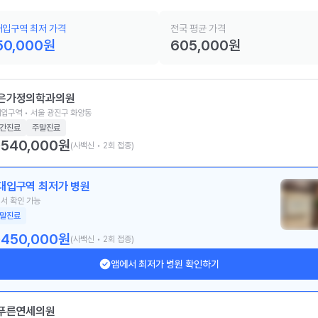
대입구역 최저 가격
전국 평균 가격
50,000
원
605,000
원
은가정의학과의원
입구역 • 서울 광진구 화양동
간진료
주말진료
540,000
원
(사백신 • 2회 접종)
대입구역 최저가 병원
서 확인 가능
말진료
450,000
원
(사백신 • 2회 접종)
앱에서 최저가 병원 확인하기
푸른연세의원