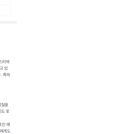
조스터박
고 있
. 특히
백질을
제도 포
포진 예
들에게도