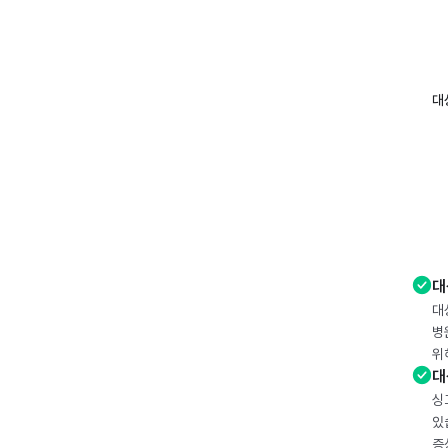
대
대
대
병
위
대
싱
있
증