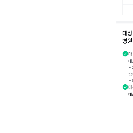
대상
병원
대
대
스
습
스
대
대