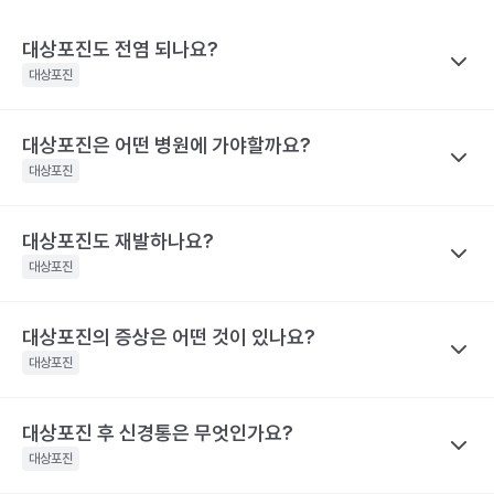
대상포진도 전염 되나요?
대상포진
대상포진은 어떤 병원에 가야할까요?
나만의닥터
대상포진이 특정 바이러스에 의해 유발된다고 하니 혹시 대상포진
대상포진
을 남에게 옮기지는 않을까 걱정하는 경우가 많아요. 전염성에 대해
서 짚어보려면 먼저 수두와 대상포진으로 나눠 생각해야 하는데요,
대상포진도 재발하나요?
나만의닥터
수두는 비말을 통해 호흡기로 전염될 수 있고, 수포 진물을 접촉해도
대상포진은 치료가 되고 난 후에도 통증이 지속되거나 후유증이 동
대상포진
전파될 수 있으므로 주의가 필요해요.
반될 수 있어 자신의 증상에 맞는 병원을 가는 것이 매우 중요해요.
대상포진은 수두와 달리 전염력이 약해요. 전염력이 아예 없다고 하
기 어려운 이유는 수포(물집) 때문이에요. 수포 안에는 활성화된 바
대상포진의 증상은 어떤 것이 있나요?
나만의닥터
눈 주위에 난 대상포진 : 안과, 피부과, 통증의학과
이러스가 들어 있기 때문에 만약 수포를 건드려 터트리면 이를 통해
네. 대상포진도 재발할 수 있어요. 실제로 해외에는 대상포진이 세
등에 난 대상포진 : 피부과 및 통증의학과
대상포진
서 다른 사람에게도 옮을 수 있어요. 만약 수두를 앓은 적이 있으면
차례나 재발한 사람도 있어요.
치통을 동반한 대상포진 : 치과 및 통증의학과
대상포진으로, 수두를 앓은 적이 없다면 수두로 나타날 수 있어요.
2009년 미국에서의 연구결과 대상포진 환자의 5%가 8년 이내에
대상포진 후 신경통은 무엇인가요?
나만의닥터
해당 콘텐츠는 질환 지식 제공을 위해 만들어 진 것으로, 진료 행위 유도 및 특정 의약품
한편, 대상포진 병변이 초기 단계인 발진 상태이거나 수포가 가라앉
재발했다고 해요. 대상포진의 재발 확률은 대상포진의 통증 지속시
을 권유하지 않습니다.
아 딱지가 생긴 상태라면 전염 가능성은 거의 없어요.
대상포진
간과 관련이 깊어요. 30일 이상 대상포진 통증이 지속된 사람은 그
전문적인 의학적 소견은 의료 기관을 통해 받으시길 바랍니다.
해당 콘텐츠는 질환 지식 제공을 위해 만들어 진 것으로, 진료 행위 유도 및 특정 의약품
렇지 않은 사람보다 대상포진의 재발률이 2.8배 높아요. 대상포진의