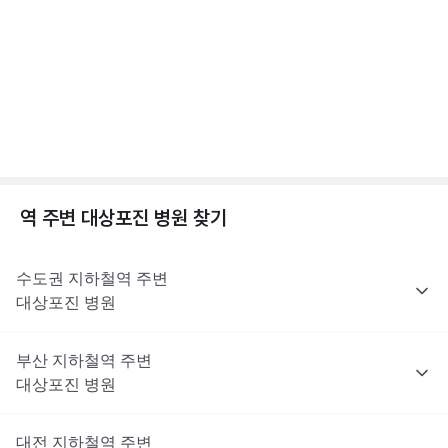
는 이러한 제한 대상은 아니지만, 최종 처방 여부와 종류는 진료한
전문적인 의학적 소견은 의료 기관을 통해 받으시길 바랍니다.
점, 수두 증상 알아보기
의사의 판단에 따라 달라질 수 있어요.
2분 꿀팁 ㆍ #대상포진 #수두
해당 콘텐츠는 질환 지식 제공을 위해 만들어 진 것으로, 진료 행위 유도 및 특정 의약품
을 권유하지 않습니다.
전문적인 의학적 소견은 의료 기관을 통해 받으시길 바랍니다.
대상포진이란? 대상포진 원인, 초기증상, 합병증까지
😱
1분 꿀팁 ㆍ #대상포진 #대상포진신경통
역 주변
대상포진
병원 찾기
수도권
지하철역 주변
대상포진
병원
부산
지하철역 주변
대상포진
병원
대전
지하철역 주변