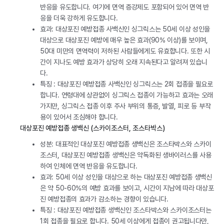
반응을 유도합니다. 여기에 면역 증강제도 포함되어 있어 면역 반
응을 더욱 강하게 유도합니다.
효과: 대상포진 예방접종 사백신인 싱그릭스는 50세 이상 성인을
대상으로 대상포진 예방에 매우 높은 효과(90% 이상)를 보이며,
50대 미만의 면역력이 저하된 사람들에게도 유효합니다. 또한 시
간이 지나도 예방 효과가 상당히 오래 지속된다고 알려져 있습니
다.
특징 : 대상포진 예방접종 사백신인 싱그릭스는 2회 접종을 필요로
합니다. 연령대에 상관없이 싱그릭스 접종이 가능하고 효과는 오래
가지만, 싱그릭스 접종 이후 주사 부위의 통증, 발열, 피로 등 부작
용이 있어서 조심해야 합니다.
대상포진 예방접종 생백신 (스카이조스터, 조스타박스)
성분: 대표적인 대상포진 예방접종 생백신은 조스타박스와 스카이
조스터, 대상포진 예방접종 생백신은 약독화된 생바이러스를 사용
하여 인체에 면역 반응을 유도합니다.
효과: 50세 이상 성인을 대상으로 하는 대상포진 예방접종 생백신
은 약 50-60%의 예방 효과를 보이고, 시간이 지남에 따라 대상포
진 예방접종의 효과가 감소하는 경향이 있습니다.
특징 : 대상포진 예방접종 생백신인 조스타박스와 스카이조스터는
1회 접종을 필요로 합니다. 50세 이상에게 접종이 권고됩니다만,