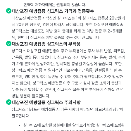
면역력 저하자에게는 권장되지 않습니다.
대상포진 예방접종 싱그릭스 가격과 접종횟수
대상포진 예방접종 사백신인 싱그릭스는 1회 싱그릭스 접종당 20만원에
서 20만원 정도로, 병원에 따라서 상이합니다. 또한 대상포진 예방접종
싱그릭스는 대상포진 예방 효과 증대를 위해 첫 예방 접종 후 2~6개월
뒤, 한번 더 싱그릭스 예방 접종을 맞는 것이 권고됩니다.
대상포진 예방접종 싱그릭스의 부작용
싱그릭스 대상포진 예방접종의 주요 부작용에는 주사 부위 반응, 피로감,
근육통, 발열 등이 있습니다. 싱그릭스 주사 부위에서는 통증, 발적, 부기
가 가장 흔하게 발생하지만, 일시적인 증상일 가능성이 높습니다. 또한,
싱그릭스 예방 접종 후 일시적인 피로감이나 근육통, 관절통을 느낄 수
있으며, 경미한 발열이 동반될 수 있어 주의가 필요합니다. 자주 발생하
지는 않으나, 싱그릭스 예방접종 이후 구토나 설사 같은 소화기 증상과
두통 등이 발생할 수 있으며, 싱그릭스 접종 이후 부작용이 심해질 경우
병원 방문이 필요합니다.
대상포진 예방접종 싱그릭스 주의사항
싱그릭스 대상포진 예방접종 시 다음 사항에 해당되면 의료진과의 상담이
필요합니다.
싱그릭스에 포함된 성분에 대한 알레르기 반응: 싱그릭스에 포함된