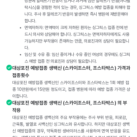
성분에 알레르기 반응이 있거나 과거에 심한 알레르기 반응(아나필
락시스)을 경험한 적이 있는 경우, 싱그릭스 예방 접종을 피해야 합
니다. 주사 후 알레르기 반응이 발생하면 즉시 병원에 재방문해야
합니다.
면역저하자: 면역력이 크게 저하된 환자는 싱그릭스 접종 전에 반
드시 의사와 상담해야 합니다. 싱그릭스는 면역저하자에게도 사용
가능하지만 부작용이 존재하는 만큼, 의료진과의 상담이 필요합니
다.
임신 및 수유 중: 임신 중이거나 수유 중인 여성의 경우에도 싱그릭
스 예방 접종 전 의료진과 상담이 필요합니다.
대상포진 예방접종 생백신 (스카이조스터, 조스타박스) 가격과
접종횟수
대상포진 예방접종 생백신인 스카이조스터와 조스타박스는 1회 예방 접
종 10만원에서 15만원 정도이고, 접종 병원에 따라 예방 접종 가격은 상
이합니다.
대상포진 예방접종 생백신 (스카이조스터, 조스타박스) 의 부
작용
대상포진 예방접종 생백신의 주요 부작용에는 주사 부위 반응, 피로감,
근육통, 발열로 사백신인 싱그릭스와 유사합니다. 하지만 대상포진 생백
신 예방접종의 경우, 약독화된 생바이러스를 사용하여 면역 반응을 유도