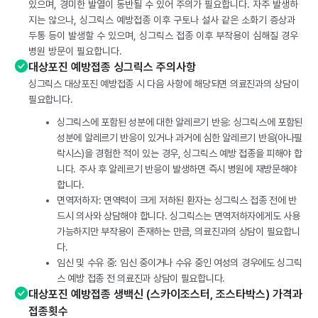
있으며, 경미한 발열이 동반될 수 있어 주의가 필요합니다. 자주 발생하
지는 않으나, 싱그릭스 예방접종 이후 구토나 설사 같은 소화기 증상과
두통 등이 발생할 수 있으며, 싱그릭스 접종 이후 부작용이 심해질 경우
병원 방문이 필요합니다.
대상포진 예방접종 싱그릭스 주의사항
싱그릭스 대상포진 예방접종 시 다음 사항에 해당되면 의료진과의 상담이
필요합니다.
싱그릭스에 포함된 성분에 대한 알레르기 반응: 싱그릭스에 포함된
성분에 알레르기 반응이 있거나 과거에 심한 알레르기 반응(아나필
락시스)을 경험한 적이 있는 경우, 싱그릭스 예방 접종을 피해야 합
니다. 주사 후 알레르기 반응이 발생하면 즉시 병원에 재방문해야
합니다.
면역저하자: 면역력이 크게 저하된 환자는 싱그릭스 접종 전에 반
드시 의사와 상담해야 합니다. 싱그릭스는 면역저하자에게도 사용
가능하지만 부작용이 존재하는 만큼, 의료진과의 상담이 필요합니
다.
임신 및 수유 중: 임신 중이거나 수유 중인 여성의 경우에도 싱그릭
스 예방 접종 전 의료진과 상담이 필요합니다.
대상포진 예방접종 생백신 (스카이조스터, 조스타박스) 가격과
접종횟수