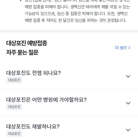
임신 (접종 금지) : 임신 중이거나 임신을 계획 중인 여성은 생백신
예방 접종을 피해야 합니다. 생백신은 태아에게 해를 끼칠 수 있는
가능성이 있으므로, 임신 중 접종은 피해야 합니다. 또한, 생백신
예방 접종 후 적어도 한 달간은 임신을 피하는 것이 권장됩니다.
대상포진 예방접종
더 보기
자주 묻는 질문
대상포진도 전염 되나요?
대상포진
대상포진은 어떤 병원에 가야할까요?
나만의닥터
대상포진이 특정 바이러스에 의해 유발된다고 하니 혹시 대상포진
대상포진
을 남에게 옮기지는 않을까 걱정하는 경우가 많아요. 전염성에 대해
서 짚어보려면 먼저 수두와 대상포진으로 나눠 생각해야 하는데요,
대상포진도 재발하나요?
나만의닥터
수두는 비말을 통해 호흡기로 전염될 수 있고, 수포 진물을 접촉해도
대상포진은 치료가 되고 난 후에도 통증이 지속되거나 후유증이 동
대상포진
전파될 수 있으므로 주의가 필요해요.