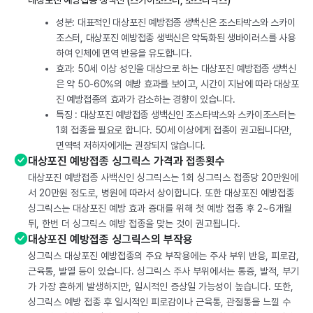
대상포진 예방접종 생백신 (스카이조스터, 조스타박스)
성분: 대표적인 대상포진 예방접종 생백신은 조스타박스와 스카이
조스터, 대상포진 예방접종 생백신은 약독화된 생바이러스를 사용
하여 인체에 면역 반응을 유도합니다.
효과: 50세 이상 성인을 대상으로 하는 대상포진 예방접종 생백신
은 약 50-60%의 예방 효과를 보이고, 시간이 지남에 따라 대상포
진 예방접종의 효과가 감소하는 경향이 있습니다.
특징 : 대상포진 예방접종 생백신인 조스타박스와 스카이조스터는
1회 접종을 필요로 합니다. 50세 이상에게 접종이 권고됩니다만,
면역력 저하자에게는 권장되지 않습니다.
대상포진 예방접종 싱그릭스 가격과 접종횟수
대상포진 예방접종 사백신인 싱그릭스는 1회 싱그릭스 접종당 20만원에
서 20만원 정도로, 병원에 따라서 상이합니다. 또한 대상포진 예방접종
싱그릭스는 대상포진 예방 효과 증대를 위해 첫 예방 접종 후 2~6개월
뒤, 한번 더 싱그릭스 예방 접종을 맞는 것이 권고됩니다.
대상포진 예방접종 싱그릭스의 부작용
싱그릭스 대상포진 예방접종의 주요 부작용에는 주사 부위 반응, 피로감,
근육통, 발열 등이 있습니다. 싱그릭스 주사 부위에서는 통증, 발적, 부기
가 가장 흔하게 발생하지만, 일시적인 증상일 가능성이 높습니다. 또한,
싱그릭스 예방 접종 후 일시적인 피로감이나 근육통, 관절통을 느낄 수